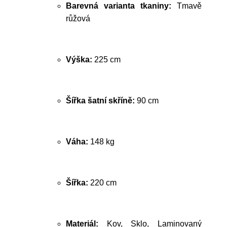
Barevná varianta tkaniny:
Tmavě
růžová
Výška:
225 cm
Šířka šatní skříně:
90 cm
Váha:
148 kg
Šířka:
220 cm
Materiál:
Kov, Sklo, Laminovaný