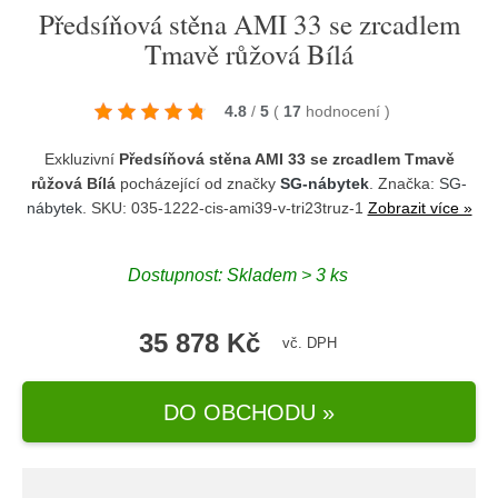
Předsíňová stěna AMI 33 se zrcadlem
Tmavě růžová Bílá
4.8
/
5
(
17
hodnocení
)
Exkluzivní
Předsíňová stěna AMI 33 se zrcadlem Tmavě
růžová Bílá
pocházející od značky
SG-nábytek
. Značka:
SG-
nábytek
. SKU: 035-1222-cis-ami39-v-tri23truz-1
Zobrazit více »
Dostupnost:
Skladem > 3 ks
35 878 Kč
vč. DPH
DO OBCHODU »