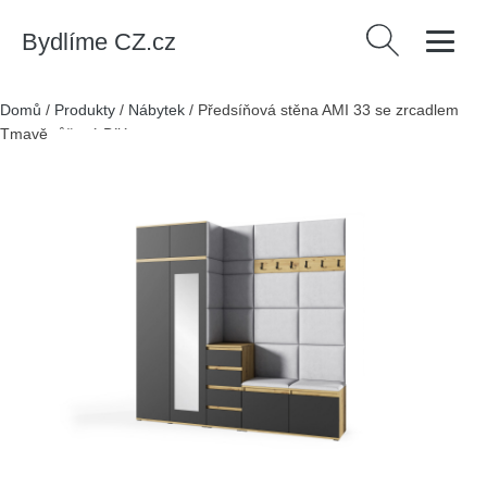
Bydlíme CZ.cz
Vyhledávání
Domů
/
Produkty
/
Nábytek
/
Předsíňová stěna AMI 33 se zrcadlem
Tmavě růžová Bílá