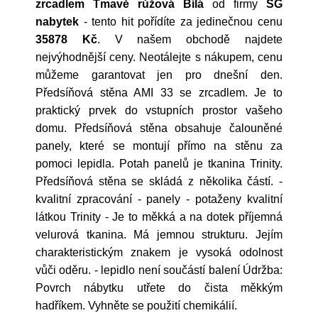
zrcadlem Tmavě růžová Bílá
od firmy
SG
nabytek
- tento hit pořídíte za jedinečnou cenu
35878 Kč
. V našem obchodě najdete
nejvýhodnější ceny. Neotálejte s nákupem, cenu
můžeme garantovat jen pro dnešní den.
Předsíňová stěna AMI 33 se zrcadlem. Je to
praktický prvek do vstupních prostor vašeho
domu. Předsíňová stěna obsahuje čalouněné
panely, které se montují přímo na stěnu za
pomoci lepidla. Potah panelů je tkanina Trinity.
Předsíňová stěna se skládá z několika částí. -
kvalitní zpracování - panely - potaženy kvalitní
látkou Trinity - Je to měkká a na dotek příjemná
velurová tkanina. Má jemnou strukturu. Jejím
charakteristickým znakem je vysoká odolnost
vůči oděru. - lepidlo není součástí balení Údržba:
Povrch nábytku utřete do čista měkkým
hadříkem. Vyhněte se použití chemikálií.