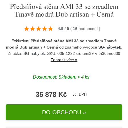
Předsíňová stěna AMI 33 se zrcadlem
Tmavě modrá Dub artisan + Černá
4.9
/
5
(
16
hodnocení
)
Exkluzivní
Předsíňová stěna AMI 33 se zrcadlem Tmavě
modrá Dub artisan + Černá
od známého výrobce
SG-nábytek
.
Značka:
SG-nábytek
. SKU: 035-1222-cis-ami39-v-tri30tmod39
Zobrazit více »
Dostupnost:
Skladem > 4 ks
35 878 Kč
vč. DPH
DO OBCHODU »