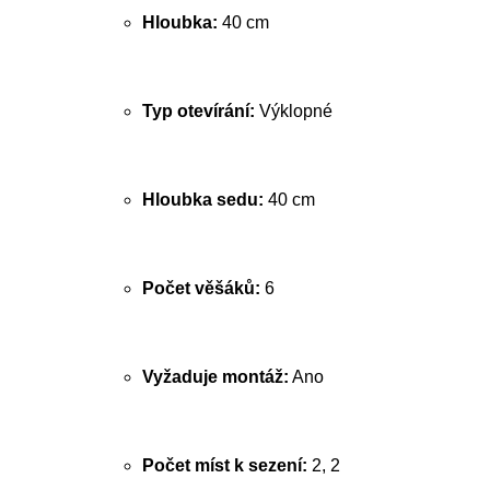
Hloubka:
40 cm
Typ otevírání:
Výklopné
Hloubka sedu:
40 cm
Počet věšáků:
6
Vyžaduje montáž:
Ano
Počet míst k sezení:
2, 2