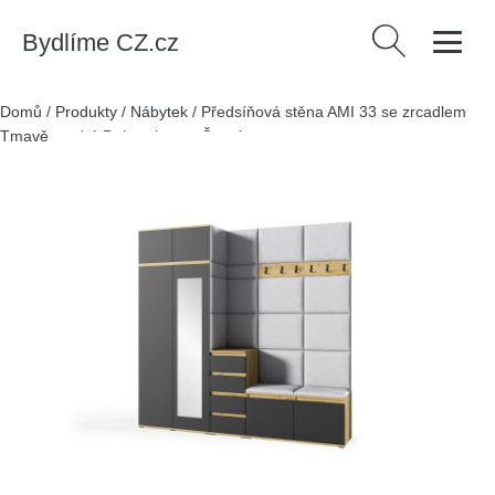
Bydlíme CZ.cz
Vyhledávání
Domů
/
Produkty
/
Nábytek
/
Předsíňová stěna AMI 33 se zrcadlem
Tmavě modrá Dub artisan + Černá