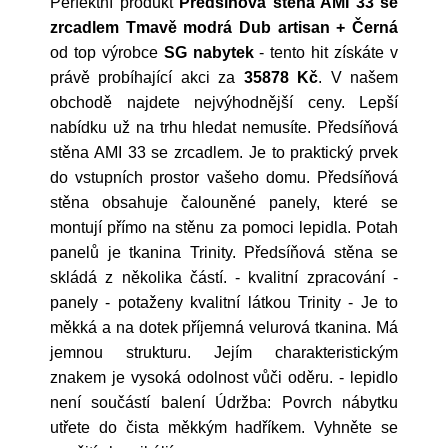
Perfektní produkt
Předsíňová stěna AMI 33 se
zrcadlem Tmavě modrá Dub artisan + Černá
od top výrobce
SG nabytek
- tento hit získáte v
právě probíhající akci za
35878 Kč
. V našem
obchodě najdete nejvýhodnější ceny. Lepší
nabídku už na trhu hledat nemusíte. Předsíňová
stěna AMI 33 se zrcadlem. Je to praktický prvek
do vstupních prostor vašeho domu. Předsíňová
stěna obsahuje čalouněné panely, které se
montují přímo na stěnu za pomoci lepidla. Potah
panelů je tkanina Trinity. Předsíňová stěna se
skládá z několika částí. - kvalitní zpracování -
panely - potaženy kvalitní látkou Trinity - Je to
měkká a na dotek příjemná velurová tkanina. Má
jemnou strukturu. Jejím charakteristickým
znakem je vysoká odolnost vůči oděru. - lepidlo
není součástí balení Údržba: Povrch nábytku
utřete do čista měkkým hadříkem. Vyhněte se