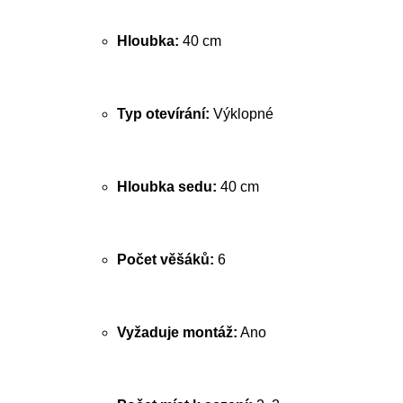
Hloubka:
40 cm
Typ otevírání:
Výklopné
Hloubka sedu:
40 cm
Počet věšáků:
6
Vyžaduje montáž:
Ano