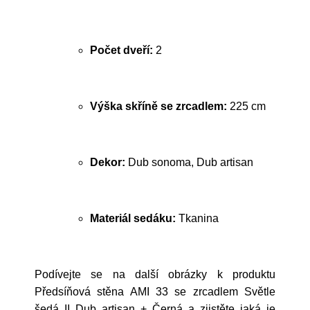
Počet dveří:
2
Výška skříně se zrcadlem:
225 cm
Dekor:
Dub sonoma, Dub artisan
Materiál sedáku:
Tkanina
Podívejte se na další obrázky k produktu
Předsíňová stěna AMI 33 se zrcadlem Světle
šedá II Dub artisan + Černá a zjistěte jaká je