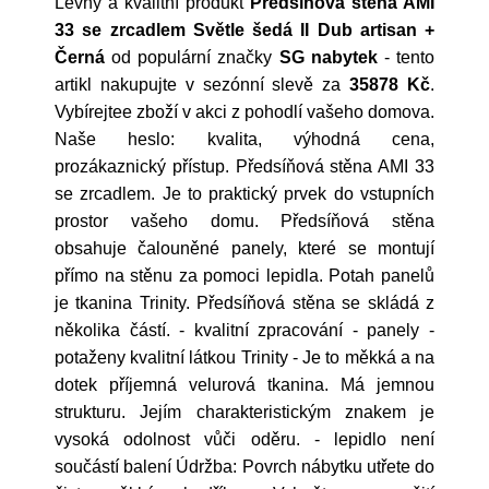
Levný a kvalitní produkt
Předsíňová stěna AMI
33 se zrcadlem Světle šedá II Dub artisan +
Černá
od populární značky
SG nabytek
- tento
artikl nakupujte v sezónní slevě za
35878 Kč
.
Vybírejtee zboží v akci z pohodlí vašeho domova.
Naše heslo: kvalita, výhodná cena,
prozákaznický přístup. Předsíňová stěna AMI 33
se zrcadlem. Je to praktický prvek do vstupních
prostor vašeho domu. Předsíňová stěna
obsahuje čalouněné panely, které se montují
přímo na stěnu za pomoci lepidla. Potah panelů
je tkanina Trinity. Předsíňová stěna se skládá z
několika částí. - kvalitní zpracování - panely -
potaženy kvalitní látkou Trinity - Je to měkká a na
dotek příjemná velurová tkanina. Má jemnou
strukturu. Jejím charakteristickým znakem je
vysoká odolnost vůči oděru. - lepidlo není
součástí balení Údržba: Povrch nábytku utřete do