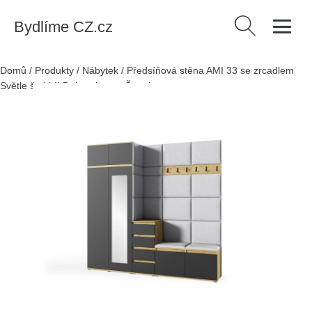
Bydlíme CZ.cz
Vyhledávání
Domů
/
Produkty
/
Nábytek
/
Předsíňová stěna AMI 33 se zrcadlem
Světle šedá II Dub artisan + Černá