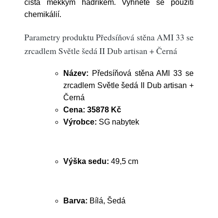
čista měkkým hadříkem. Vyhněte se použití
chemikálií.
Parametry produktu Předsíňová stěna AMI 33 se
zrcadlem Světle šedá II Dub artisan + Černá
Název:
Předsíňová stěna AMI 33 se
zrcadlem Světle šedá II Dub artisan +
Černá
Cena:
35878 Kč
Výrobce:
SG nabytek
Výška sedu:
49,5 cm
Barva:
Bílá, Šedá