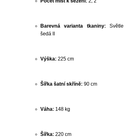
Počet míst k sezení:
2, 2
Barevná varianta tkaniny:
Světle
šedá II
Výška:
225 cm
Šířka šatní skříně:
90 cm
Váha:
148 kg
Šířka:
220 cm