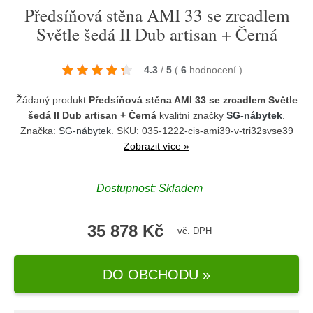
Předsíňová stěna AMI 33 se zrcadlem
Světle šedá II Dub artisan + Černá
4.3
/
5
(
6
hodnocení
)
Žádaný produkt
Předsíňová stěna AMI 33 se zrcadlem Světle
šedá II Dub artisan + Černá
kvalitní značky
SG-nábytek
.
Značka:
SG-nábytek
. SKU: 035-1222-cis-ami39-v-tri32svse39
Zobrazit více »
Dostupnost:
Skladem
35 878 Kč
vč. DPH
DO OBCHODU »