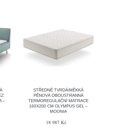
Á
STŘEDNĚ TVRDÁ/MĚKKÁ
EZ
PĚNOVÁ OBOUSTRANNÁ
A –
TERMOREGULAČNÍ MATRACE
160X200 CM OLYMPUS GEL –
MOONIA
18 987 Kč