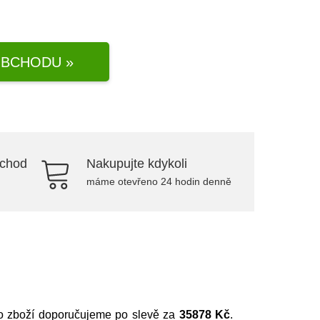
BCHODU »
bchod
Nakupujte kdykoli
máme otevřeno 24 hodin denně
to zboží doporučujeme po slevě za
35878 Kč
.