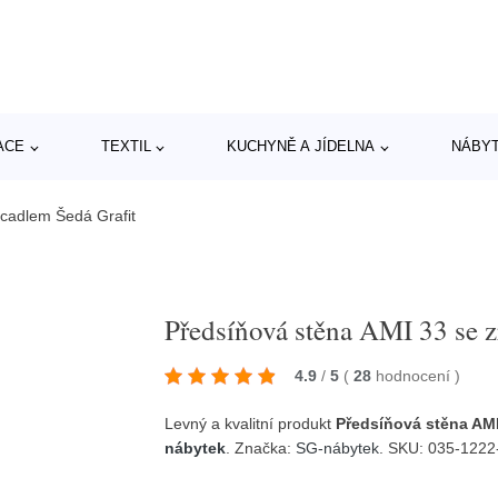
ACE
TEXTIL
KUCHYNĚ A JÍDELNA
NÁBY
rcadlem Šedá Grafit
Předsíňová stěna AMI 33 se z
4.9
/
5
(
28
hodnocení
)
Levný a kvalitní produkt
Předsíňová stěna AMI
nábytek
. Značka:
SG-nábytek
. SKU: 035-1222