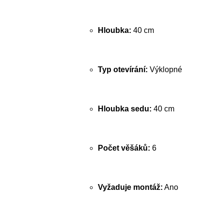
Hloubka:
40 cm
Typ otevírání:
Výklopné
Hloubka sedu:
40 cm
Počet věšáků:
6
Vyžaduje montáž:
Ano