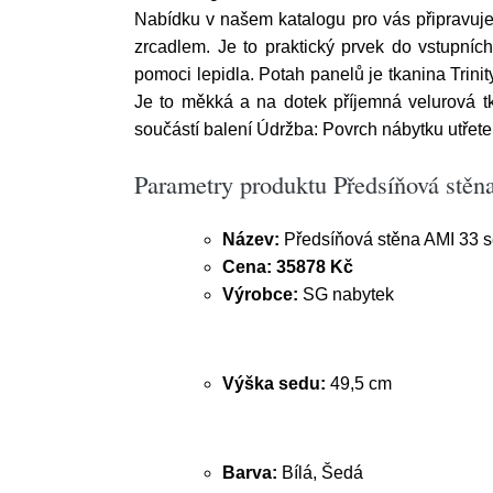
Nabídku v našem katalogu pro vás připravuj
zrcadlem. Je to praktický prvek do vstupní
pomoci lepidla. Potah panelů je tkanina Trinity
Je to měkká a na dotek příjemná velurová tk
součástí balení Údržba: Povrch nábytku utřet
Parametry produktu Předsíňová stěn
Název:
Předsíňová stěna AMI 33 s
Cena:
35878 Kč
Výrobce:
SG nabytek
Výška sedu:
49,5 cm
Barva:
Bílá, Šedá