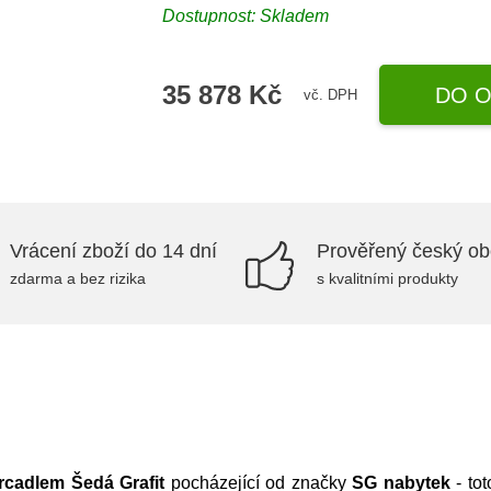
Dostupnost:
Skladem
35 878 Kč
DO O
vč. DPH
Vrácení zboží do 14 dní
Prověřený český o
zdarma a bez rizika
s kvalitními produkty
rcadlem Šedá Grafit
pocházející od značky
SG nabytek
- to