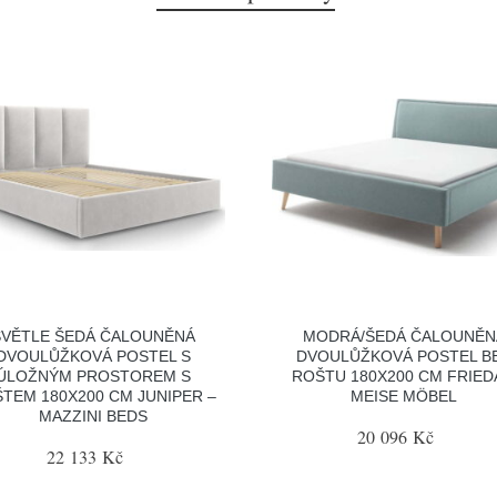
SVĚTLE ŠEDÁ ČALOUNĚNÁ
MODRÁ/ŠEDÁ ČALOUNĚN
DVOULŮŽKOVÁ POSTEL S
DVOULŮŽKOVÁ POSTEL B
ÚLOŽNÝM PROSTOREM S
ROŠTU 180X200 CM FRIED
TEM 180X200 CM JUNIPER –
MEISE MÖBEL
MAZZINI BEDS
20 096 Kč
22 133 Kč