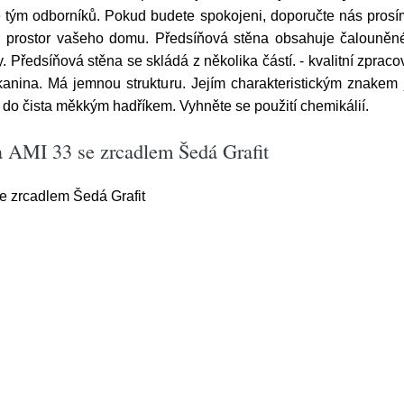
e tým odborníků. Pokud budete spokojeni, doporučte nás pro
ch prostor vašeho domu. Předsíňová stěna obsahuje čalouněné
. Předsíňová stěna se skládá z několika částí. - kvalitní zpracová
anina. Má jemnou strukturu. Jejím charakteristickým znakem j
e do čista měkkým hadříkem. Vyhněte se použití chemikálií.
a AMI 33 se zrcadlem Šedá Grafit
e zrcadlem Šedá Grafit