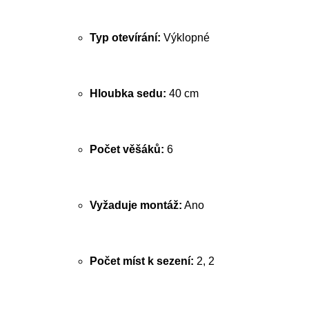
Typ otevírání:
Výklopné
Hloubka sedu:
40 cm
Počet věšáků:
6
Vyžaduje montáž:
Ano
Počet míst k sezení:
2, 2