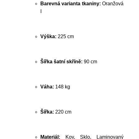
Barevná varianta tkaniny:
Oranžová
I
Výška:
225 cm
Šířka šatní skříně:
90 cm
Váha:
148 kg
Šířka:
220 cm
Materiál:
Kov, Sklo, Laminovaný