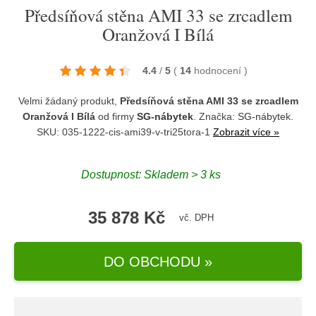
Předsíňová stěna AMI 33 se zrcadlem
Oranžová I Bílá
4.4
/
5
(
14
hodnocení
)
Velmi žádaný produkt,
Předsíňová stěna AMI 33 se zrcadlem
Oranžová I Bílá
od firmy
SG-nábytek
. Značka:
SG-nábytek
.
SKU: 035-1222-cis-ami39-v-tri25tora-1
Zobrazit více »
Dostupnost:
Skladem > 3 ks
35 878 Kč
vč. DPH
DO OBCHODU »