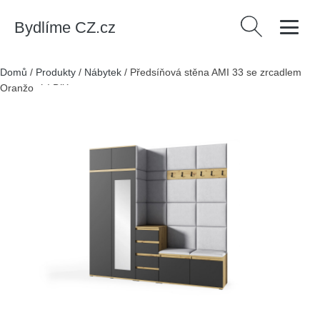
Bydlíme CZ.cz
Vyhledávání
Domů
/
Produkty
/
Nábytek
/
Předsíňová stěna AMI 33 se zrcadlem
Oranžová I Bílá