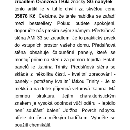
zrcadlem Oranžová I Bílá
značky
SG nabytek
-
tento artikl je v tuhle chvíli za skvělou cenu
35878 Kč
. Čekáme, že tahle nabídka se zařadí
mezi bestsellery. Pokud budete spokojeni,
doporučte nás prosím svým známým. Předsíňová
stěna AMI 33 se zrcadlem. Je to praktický prvek
do vstupních prostor vašeho domu. Předsíňová
stěna obsahuje čalouněné panely, které se
montují přímo na stěnu za pomoci lepidla. Potah
panelů je tkanina Trinity. Předsíňová stěna se
skládá z několika částí. - kvalitní zpracování -
panely - potaženy kvalitní látkou Trinity - Je to
měkká a na dotek příjemná velurová tkanina. Má
jemnou strukturu. Jejím charakteristickým
znakem je vysoká odolnost vůči oděru. - lepidlo
není součástí balení Údržba: Povrch nábytku
utřete do čista měkkým hadříkem. Vyhněte se
použití chemikálií.