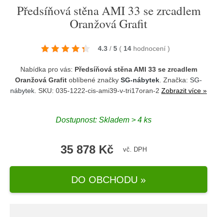
Předsíňová stěna AMI 33 se zrcadlem
Oranžová Grafit
4.3
/
5
(
14
hodnocení
)
Nabídka pro vás:
Předsíňová stěna AMI 33 se zrcadlem
Oranžová Grafit
oblíbené značky
SG-nábytek
. Značka:
SG-
nábytek
. SKU: 035-1222-cis-ami39-v-tri17oran-2
Zobrazit více »
Dostupnost:
Skladem > 4 ks
35 878 Kč
vč. DPH
DO OBCHODU »