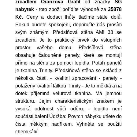
zrcadlem Oranžová Grafit
od značky
SG
nabytek
- toto zboží pořídíte výhodně za
35878
Kč
. Ceny a dodací lhůty tlačíme stále dolů.
Pokud budete spokojeni, doporučte nás prosím
svým známým. Předsíňová stěna AMI 33 se
zrcadlem. Je to praktický prvek do vstupních
prostor vašeho domu. Předsíňová stěna
obsahuje čalouněné panely, které se montují
přímo na stěnu za pomoci lepidla. Potah panelů
je tkanina Trinity. Předsíňová stěna se skládá z
několika částí. - kvalitní zpracování - panely -
potaženy kvalitní látkou Trinity - Je to měkká a na
dotek příjemná velurová tkanina. Má jemnou
strukturu. Jejím charakteristickým znakem je
vysoká odolnost vůči oděru. - lepidlo není
součástí balení Údržba: Povrch nábytku utřete do
čista měkkým hadříkem. Vyhněte se použití
chemikálií.