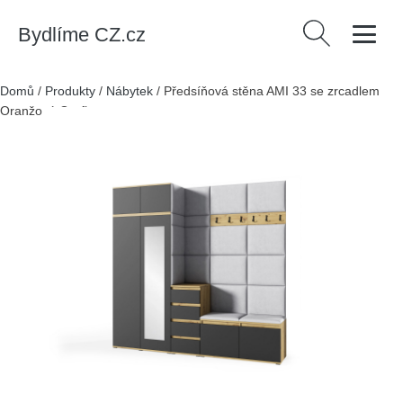
Bydlíme CZ.cz
Vyhledávání
Domů
/
Produkty
/
Nábytek
/
Předsíňová stěna AMI 33 se zrcadlem
Oranžová Grafit