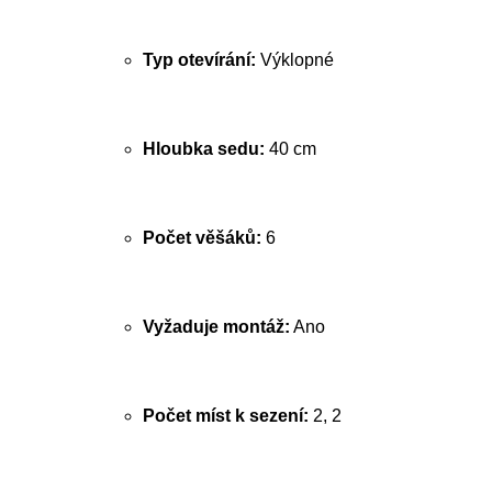
Typ otevírání:
Výklopné
Hloubka sedu:
40 cm
Počet věšáků:
6
Vyžaduje montáž:
Ano
Počet míst k sezení:
2, 2