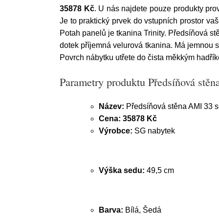
35878 Kč
. U nás najdete pouze produkty pro
Je to praktický prvek do vstupních prostor v
Potah panelů je tkanina Trinity. Předsíňová stěn
dotek příjemná velurová tkanina. Má jemnou st
Povrch nábytku utřete do čista měkkým hadřík
Parametry produktu Předsíňová stěn
Název:
Předsíňová stěna AMI 33 s
Cena:
35878 Kč
Výrobce:
SG nabytek
Výška sedu:
49,5 cm
Barva:
Bílá, Šedá