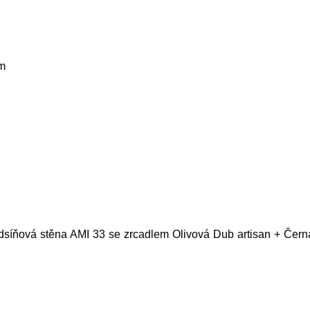
m
dsíňová stěna AMI 33 se zrcadlem Olivová Dub artisan + Černá 