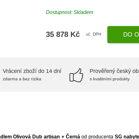
Dostupnost:
Skladem
35 878 Kč
DO O
vč. DPH
Vrácení zboží do 14 dní
Prověřený český o
zdarma a bez rizika
s kvalitními produkty
adlem Olivová Dub artisan + Černá
od producenta
SG nabyt