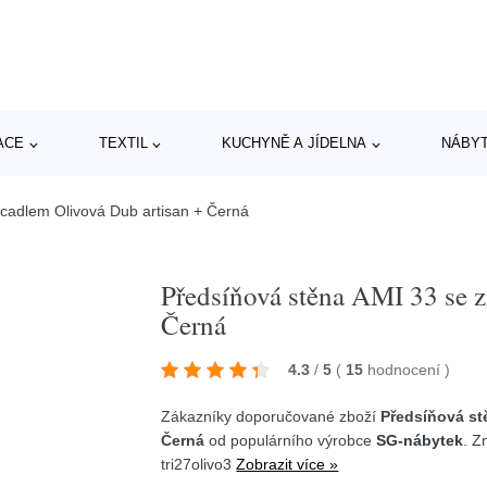
ACE
TEXTIL
KUCHYNĚ A JÍDELNA
NÁBY
rcadlem Olivová Dub artisan + Černá
Předsíňová stěna AMI 33 se z
Černá
4.3
/
5
(
15
hodnocení
)
Zákazníky doporučované zboží
Předsíňová st
Černá
od populárního výrobce
SG-nábytek
. Z
tri27olivo3
Zobrazit více »