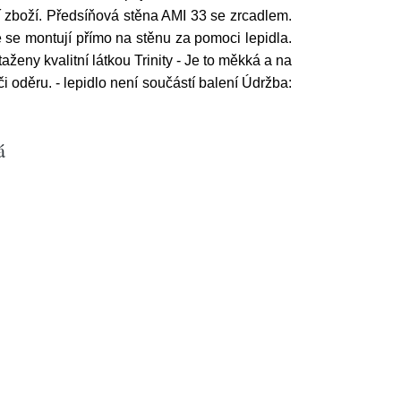
í zboží. Předsíňová stěna AMI 33 se zrcadlem.
 se montují přímo na stěnu za pomoci lepidla.
taženy kvalitní látkou Trinity - Je to měkká a na
 oděru. - lepidlo není součástí balení Údržba:
á