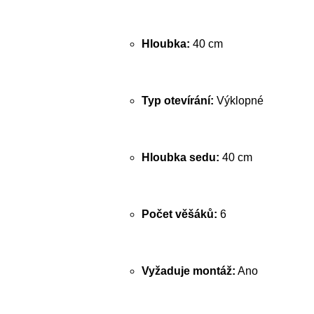
Hloubka:
40 cm
Typ otevírání:
Výklopné
Hloubka sedu:
40 cm
Počet věšáků:
6
Vyžaduje montáž:
Ano