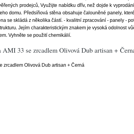
věřených prodejců, Využijte nabídku dřív, než dojde k vyprodán
ašeho domu. Předsíňová stěna obsahuje čalouněné panely, které
a se skládá z několika částí. - kvalitní zpracování - panely - po
rukturu. Jejím charakteristickým znakem je vysoká odolnost vůči
em. Vyhněte se použití chemikálií.
a AMI 33 se zrcadlem Olivová Dub artisan + Čern
e zrcadlem Olivová Dub artisan + Černá