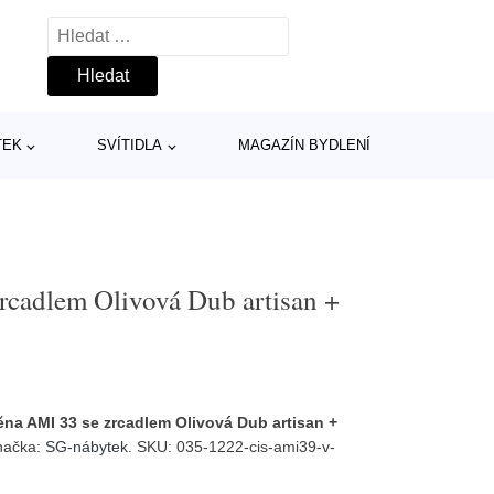
Vyhledávání
TEK
SVÍTIDLA
MAGAZÍN BYDLENÍ
rcadlem Olivová Dub artisan +
ěna AMI 33 se zrcadlem Olivová Dub artisan +
načka:
SG-nábytek
. SKU: 035-1222-cis-ami39-v-