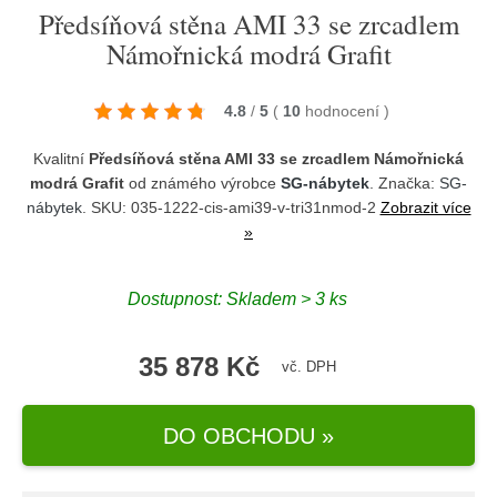
Předsíňová stěna AMI 33 se zrcadlem
Námořnická modrá Grafit
4.8
/
5
(
10
hodnocení
)
Kvalitní
Předsíňová stěna AMI 33 se zrcadlem Námořnická
modrá Grafit
od známého výrobce
SG-nábytek
. Značka:
SG-
nábytek
. SKU: 035-1222-cis-ami39-v-tri31nmod-2
Zobrazit více
»
Dostupnost:
Skladem > 3 ks
35 878 Kč
vč. DPH
DO OBCHODU »