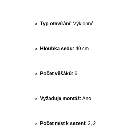
Typ otevírání:
Výklopné
Hloubka sedu:
40 cm
Počet věšáků:
6
Vyžaduje montáž:
Ano
Počet míst k sezení:
2, 2