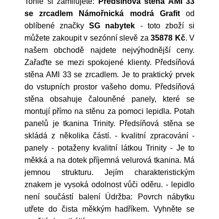
Tohle si zamilujete:
Předsíňová stěna AMI 33
se zrcadlem Námořnická modrá Grafit
od
oblíbené značky
SG nabytek
- toto zboží si
můžete zakoupit v sezónní slevě za
35878 Kč
. V
našem obchodě najdete nejvýhodnější ceny.
Zařaďte se mezi spokojené klienty. Předsíňová
stěna AMI 33 se zrcadlem. Je to praktický prvek
do vstupních prostor vašeho domu. Předsíňová
stěna obsahuje čalouněné panely, které se
montují přímo na stěnu za pomoci lepidla. Potah
panelů je tkanina Trinity. Předsíňová stěna se
skládá z několika částí. - kvalitní zpracování -
panely - potaženy kvalitní látkou Trinity - Je to
měkká a na dotek příjemná velurová tkanina. Má
jemnou strukturu. Jejím charakteristickým
znakem je vysoká odolnost vůči oděru. - lepidlo
není součástí balení Údržba: Povrch nábytku
utřete do čista měkkým hadříkem. Vyhněte se