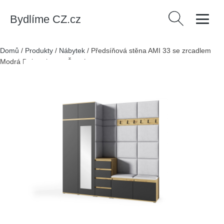
Bydlíme CZ.cz
Vyhledávání
Domů
/
Produkty
/
Nábytek
/
Předsíňová stěna AMI 33 se zrcadlem
Modrá Dub artisan + Černá