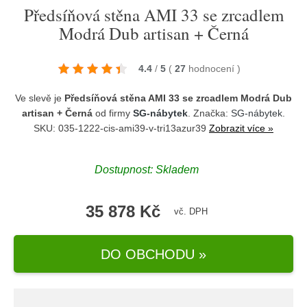
Předsíňová stěna AMI 33 se zrcadlem
Modrá Dub artisan + Černá
4.4
/
5
(
27
hodnocení
)
Ve slevě je
Předsíňová stěna AMI 33 se zrcadlem Modrá Dub
artisan + Černá
od firmy
SG-nábytek
. Značka:
SG-nábytek
.
SKU: 035-1222-cis-ami39-v-tri13azur39
Zobrazit více »
Dostupnost:
Skladem
35 878 Kč
vč. DPH
DO OBCHODU »