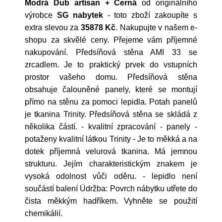
Modrá Dub artisan + Černá
od originálního
výrobce
SG nabytek
- toto zboží zakoupíte s
extra slevou za
35878 Kč
. Nakupujte v našem e-
shopu za skvělé ceny. Přejeme vám příjemné
nakupování. Předsíňová stěna AMI 33 se
zrcadlem. Je to praktický prvek do vstupních
prostor vašeho domu. Předsíňová stěna
obsahuje čalouněné panely, které se montují
přímo na stěnu za pomoci lepidla. Potah panelů
je tkanina Trinity. Předsíňová stěna se skládá z
několika částí. - kvalitní zpracování - panely -
potaženy kvalitní látkou Trinity - Je to měkká a na
dotek příjemná velurová tkanina. Má jemnou
strukturu. Jejím charakteristickým znakem je
vysoká odolnost vůči oděru. - lepidlo není
součástí balení Údržba: Povrch nábytku utřete do
čista měkkým hadříkem. Vyhněte se použití
chemikálií.