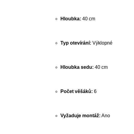
Hloubka:
40 cm
Typ otevírání:
Výklopné
Hloubka sedu:
40 cm
Počet věšáků:
6
Vyžaduje montáž:
Ano