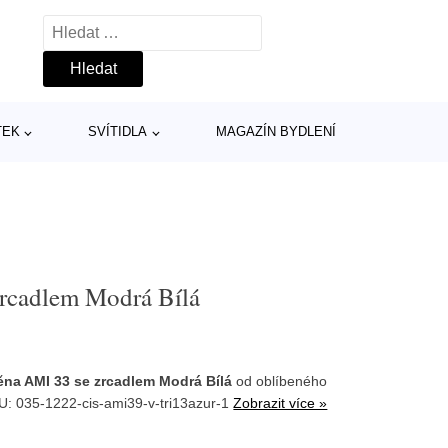
Vyhledávání
TEK
SVÍTIDLA
MAGAZÍN BYDLENÍ
zrcadlem Modrá Bílá
ěna AMI 33 se zrcadlem Modrá Bílá
od oblíbeného
U: 035-1222-cis-ami39-v-tri13azur-1
Zobrazit více »