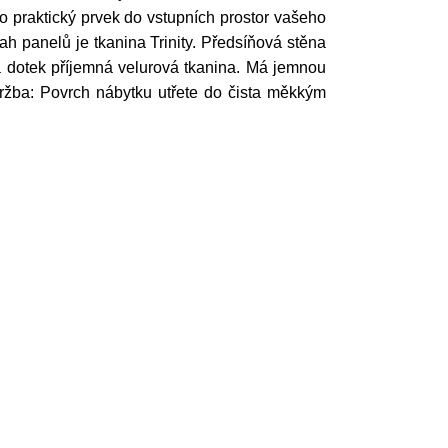
 to praktický prvek do vstupních prostor vašeho
h panelů je tkanina Trinity. Předsíňová stěna
 na dotek příjemná velurová tkanina. Má jemnou
Údržba: Povrch nábytku utřete do čista měkkým