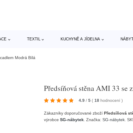
ACE
TEXTIL
KUCHYNĚ A JÍDELNA
NÁBY
rcadlem Modrá Bílá
Předsíňová stěna AMI 33 se 
4.9
/
5
(
18
hodnocení
)
Zákazníky doporučované zboží
Předsíňová st
výrobce
SG-nábytek
. Značka:
SG-nábytek
. SK