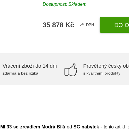
Dostupnost:
Skladem
35 878 Kč
DO O
vč. DPH
Vrácení zboží do 14 dní
Prověřený český o
zdarma a bez rizika
s kvalitními produkty
MI 33 se zrcadlem Modrá Bílá
od
SG nabytek
- tento artikl 