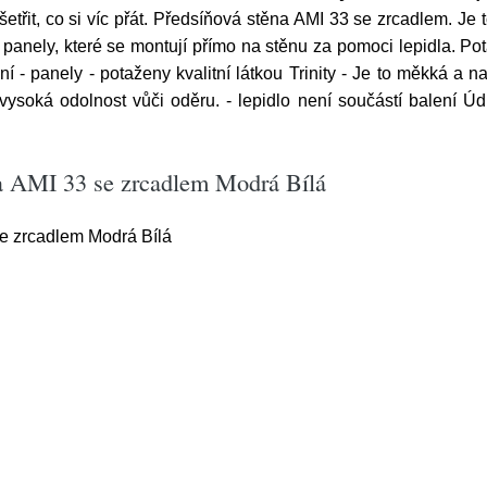
ušetřit, co si víc přát. Předsíňová stěna AMI 33 se zrcadlem. Je
nely, které se montují přímo na stěnu za pomoci lepidla. Pota
vání - panely - potaženy kvalitní látkou Trinity - Je to měkká a
 vysoká odolnost vůči oděru. - lepidlo není součástí balení 
na AMI 33 se zrcadlem Modrá Bílá
e zrcadlem Modrá Bílá