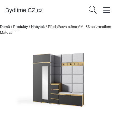
Bydlíme CZ.cz
Vyhledávání
Domů
/
Produkty
/
Nábytek
/
Předsíňová stěna AMI 33 se zrcadlem
Mátová Bílá