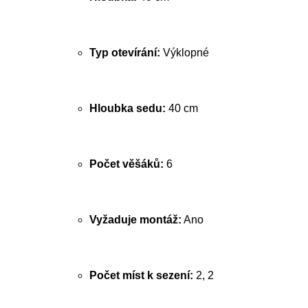
Typ otevírání:
Výklopné
Hloubka sedu:
40 cm
Počet věšáků:
6
Vyžaduje montáž:
Ano
Počet míst k sezení:
2, 2