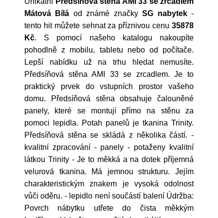
Unikátní
Předsíňová stěna AMI 33 se zrcadlem
Mátová Bílá
od známé značky
SG nabytek
-
tento hit můžete sehnat za příznivou cenu
35878
Kč
. S pomocí našeho katalogu nakoupíte
pohodlně z mobilu, tabletu nebo od počítače.
Lepší nabídku už na trhu hledat nemusíte.
Předsíňová stěna AMI 33 se zrcadlem. Je to
praktický prvek do vstupních prostor vašeho
domu. Předsíňová stěna obsahuje čalouněné
panely, které se montují přímo na stěnu za
pomoci lepidla. Potah panelů je tkanina Trinity.
Předsíňová stěna se skládá z několika částí. -
kvalitní zpracování - panely - potaženy kvalitní
látkou Trinity - Je to měkká a na dotek příjemná
velurová tkanina. Má jemnou strukturu. Jejím
charakteristickým znakem je vysoká odolnost
vůči oděru. - lepidlo není součástí balení Údržba:
Povrch nábytku utřete do čista měkkým