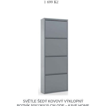
1 699 Kč
SVĚTLE ŠEDÝ KOVOVÝ VÝKLOPNÝ
BOTNÍK 50X136X15 CM ODE – KAVE HOME