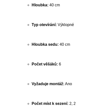
Hloubka:
40 cm
Typ otevírání:
Výklopné
Hloubka sedu:
40 cm
Počet věšáků:
6
Vyžaduje montáž:
Ano
Počet míst k sezení:
2, 2