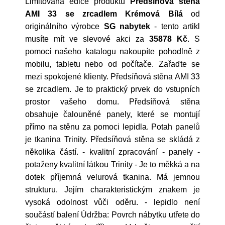
Limitovaná edice produktu
Předsíňová stěna
AMI 33 se zrcadlem Krémová Bílá
od
originálního výrobce
SG nabytek
- tento artikl
musíte mít ve slevové akci za
35878 Kč
. S
pomocí našeho katalogu nakoupíte pohodlně z
mobilu, tabletu nebo od počítače. Zařaďte se
mezi spokojené klienty. Předsíňová stěna AMI 33
se zrcadlem. Je to praktický prvek do vstupních
prostor vašeho domu. Předsíňová stěna
obsahuje čalouněné panely, které se montují
přímo na stěnu za pomoci lepidla. Potah panelů
je tkanina Trinity. Předsíňová stěna se skládá z
několika částí. - kvalitní zpracování - panely -
potaženy kvalitní látkou Trinity - Je to měkká a na
dotek příjemná velurová tkanina. Má jemnou
strukturu. Jejím charakteristickým znakem je
vysoká odolnost vůči oděru. - lepidlo není
součástí balení Údržba: Povrch nábytku utřete do