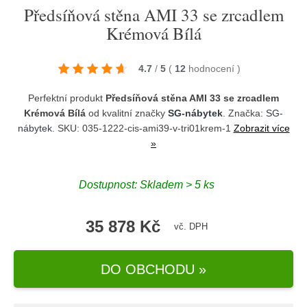
Předsíňová stěna AMI 33 se zrcadlem
Krémová Bílá
4.7
/
5
(
12
hodnocení
)
Perfektní produkt
Předsíňová stěna AMI 33 se zrcadlem
Krémová Bílá
od kvalitní značky
SG-nábytek
. Značka:
SG-
nábytek
. SKU: 035-1222-cis-ami39-v-tri01krem-1
Zobrazit více
»
Dostupnost:
Skladem > 5 ks
35 878 Kč
vč. DPH
DO OBCHODU »