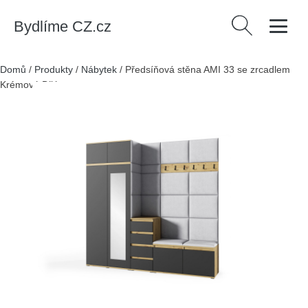
Bydlíme CZ.cz
Vyhledávání
Domů
/
Produkty
/
Nábytek
/
Předsíňová stěna AMI 33 se zrcadlem
Krémová Bílá