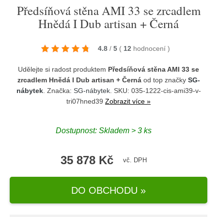
Předsíňová stěna AMI 33 se zrcadlem
Hnědá I Dub artisan + Černá
4.8
/
5
(
12
hodnocení
)
Udělejte si radost produktem
Předsíňová stěna AMI 33 se
zrcadlem Hnědá I Dub artisan + Černá
od top značky
SG-
nábytek
. Značka:
SG-nábytek
. SKU: 035-1222-cis-ami39-v-
tri07hned39
Zobrazit více »
Dostupnost:
Skladem > 3 ks
35 878 Kč
vč. DPH
DO OBCHODU »