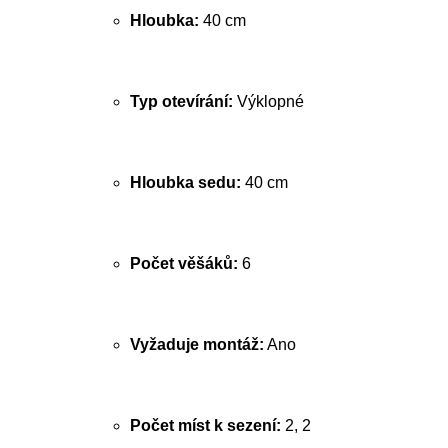
Hloubka:
40 cm
Typ otevírání:
Výklopné
Hloubka sedu:
40 cm
Počet věšáků:
6
Vyžaduje montáž:
Ano
Počet míst k sezení:
2, 2