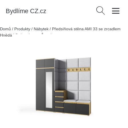
Bydlíme CZ.cz
Vyhledávání
Domů
/
Produkty
/
Nábytek
/
Předsíňová stěna AMI 33 se zrcadlem
Hnědá I Dub artisan + Černá