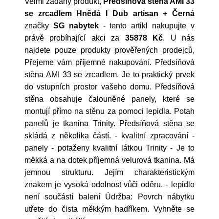
Velmi žádaný produkt,
Předsíňová stěna AMI 33
se zrcadlem Hnědá I Dub artisan + Černá
značky
SG nabytek
- tento artikl nakupujte v
právě probíhající akci za
35878 Kč
. U nás
najdete pouze produkty prověřených prodejců,
Přejeme vám příjemné nakupování. Předsíňová
stěna AMI 33 se zrcadlem. Je to praktický prvek
do vstupních prostor vašeho domu. Předsíňová
stěna obsahuje čalouněné panely, které se
montují přímo na stěnu za pomoci lepidla. Potah
panelů je tkanina Trinity. Předsíňová stěna se
skládá z několika částí. - kvalitní zpracování -
panely - potaženy kvalitní látkou Trinity - Je to
měkká a na dotek příjemná velurová tkanina. Má
jemnou strukturu. Jejím charakteristickým
znakem je vysoká odolnost vůči oděru. - lepidlo
není součástí balení Údržba: Povrch nábytku
utřete do čista měkkým hadříkem. Vyhněte se