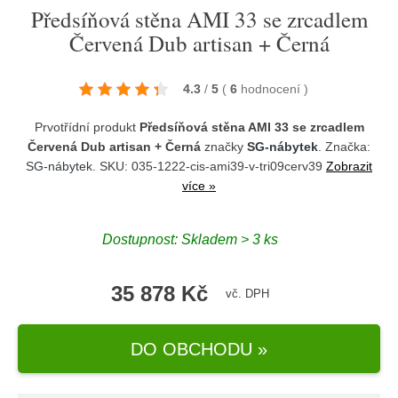
Předsíňová stěna AMI 33 se zrcadlem
Červená Dub artisan + Černá
4.3
/
5
(
6
hodnocení
)
Prvotřídní produkt
Předsíňová stěna AMI 33 se zrcadlem
Červená Dub artisan + Černá
značky
SG-nábytek
. Značka:
SG-nábytek
. SKU: 035-1222-cis-ami39-v-tri09cerv39
Zobrazit
více »
Dostupnost:
Skladem > 3 ks
35 878 Kč
vč. DPH
DO OBCHODU »