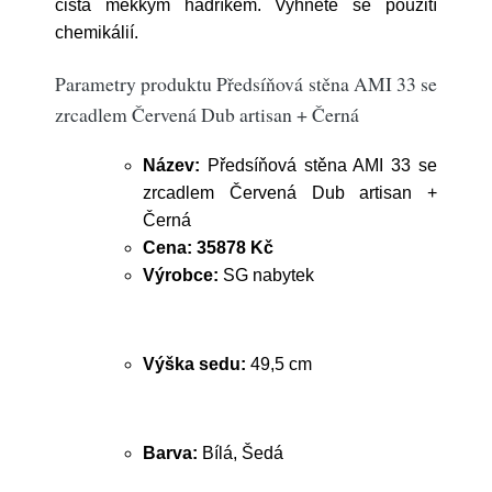
čista měkkým hadříkem. Vyhněte se použití
chemikálií.
Parametry produktu Předsíňová stěna AMI 33 se
zrcadlem Červená Dub artisan + Černá
Název:
Předsíňová stěna AMI 33 se
zrcadlem Červená Dub artisan +
Černá
Cena:
35878 Kč
Výrobce:
SG nabytek
Výška sedu:
49,5 cm
Barva:
Bílá, Šedá