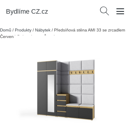
Bydlíme CZ.cz
Vyhledávání
Domů
/
Produkty
/
Nábytek
/
Předsíňová stěna AMI 33 se zrcadlem
Červená Dub artisan + Černá