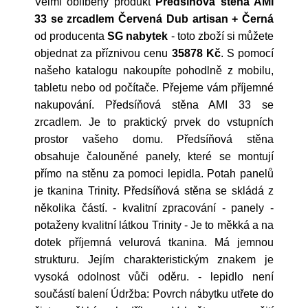
Velmi oblíbený produkt
Předsíňová stěna AMI
33 se zrcadlem Červená Dub artisan + Černá
od producenta
SG nabytek
- toto zboží si můžete
objednat za příznivou cenu
35878 Kč
. S pomocí
našeho katalogu nakoupíte pohodlně z mobilu,
tabletu nebo od počítače. Přejeme vám příjemné
nakupování. Předsíňová stěna AMI 33 se
zrcadlem. Je to praktický prvek do vstupních
prostor vašeho domu. Předsíňová stěna
obsahuje čalouněné panely, které se montují
přímo na stěnu za pomoci lepidla. Potah panelů
je tkanina Trinity. Předsíňová stěna se skládá z
několika částí. - kvalitní zpracování - panely -
potaženy kvalitní látkou Trinity - Je to měkká a na
dotek příjemná velurová tkanina. Má jemnou
strukturu. Jejím charakteristickým znakem je
vysoká odolnost vůči oděru. - lepidlo není
součástí balení Údržba: Povrch nábytku utřete do