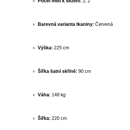
Počet míst k sezení:
2, 2
Barevná varianta tkaniny:
Červená
Výška:
225 cm
Šířka šatní skříně:
90 cm
Váha:
148 kg
Šířka:
220 cm