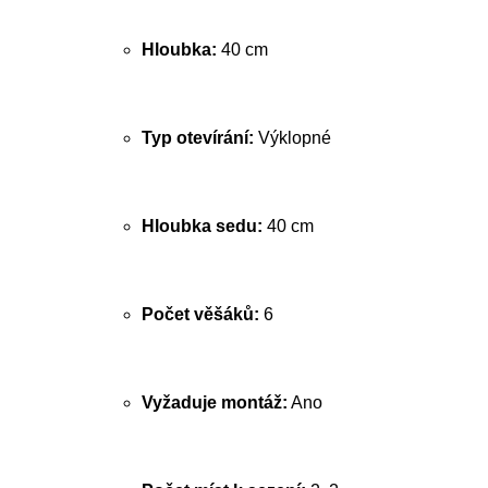
Hloubka:
40 cm
Typ otevírání:
Výklopné
Hloubka sedu:
40 cm
Počet věšáků:
6
Vyžaduje montáž:
Ano