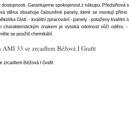
 dostupnosti. Garantujeme spokojenost z nákupu. Předsíňová st
vá stěna obsahuje čalouněné panely, které se montují přímo 
ěkolika částí. - kvalitní zpracování - panely - potaženy kvalitní 
m charakteristickým znakem je vysoká odolnost vůči oděru. -
něte se použití chemikálií.
a AMI 33 se zrcadlem Béžová I Grafit
 zrcadlem Béžová I Grafit