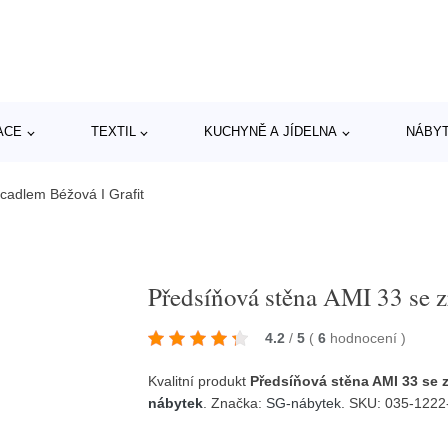
ACE
TEXTIL
KUCHYNĚ A JÍDELNA
NÁBY
cadlem Béžová I Grafit
Předsíňová stěna AMI 33 se z
4.2
/
5
(
6
hodnocení
)
Kvalitní produkt
Předsíňová stěna AMI 33 se z
nábytek
. Značka:
SG-nábytek
. SKU: 035-1222