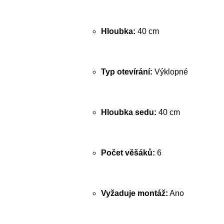
Hloubka:
40 cm
Typ otevírání:
Výklopné
Hloubka sedu:
40 cm
Počet věšáků:
6
Vyžaduje montáž:
Ano