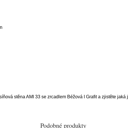
m
íňová stěna AMI 33 se zrcadlem Béžová I Grafit a zjistěte jaká 
Podobné produkty