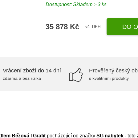
Dostupnost:
Skladem > 3 ks
35 878 Kč
DO O
vč. DPH
Vrácení zboží do 14 dní
Prověřený český o
zdarma a bez rizika
s kvalitními produkty
lem Béžová I Grafit
pocházející od značky
SG nabytek
- toto