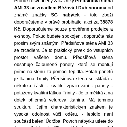
Produkt osvědčený zákazníky
Předsíňová stěna
AMI 33 se zrcadlem Béžová I Dub sonoma
od
známé značky
SG nabytek
- toto zboží
doporučujeme v právě probíhající akci za
35878
Kč
. Doporučujeme pouze prověřené prodejce a
e-shopy. Pokud budete spokojeni, doporučte nás
prosím svým známým. Předsíňová stěna AMI 33
se zrcadlem. Je to praktický prvek do vstupních
prostor vašeho domu. Předsíňová stěna
obsahuje čalouněné panely, které se montují
přímo na stěnu za pomoci lepidla. Potah panelů
je tkanina Trinity. Předsíňová stěna se skládá z
několika částí. - kvalitní zpracování - panely -
potaženy kvalitní látkou Trinity - Je to měkká a na
dotek příjemná velurová tkanina. Má jemnou
strukturu. Jejím charakteristickým znakem je
vysoká odolnost vůči oděru. - lepidlo není
součástí balení Údržba: Povrch nábytku utřete do