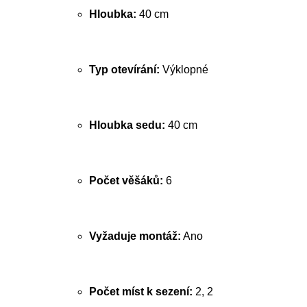
Hloubka:
40 cm
Typ otevírání:
Výklopné
Hloubka sedu:
40 cm
Počet věšáků:
6
Vyžaduje montáž:
Ano
Počet míst k sezení:
2, 2