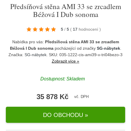
Předsíňová stěna AMI 33 se zrcadlem
Béžová I Dub sonoma
5
/
5
(
17
hodnocení
)
Nabídka pro vás:
Předsíňová stěna AMI 33 se zrcadlem
Béžová I Dub sonoma
pocházející od značky
SG-nábytek
.
Značka:
SG-nábytek
. SKU: 035-1222-cis-ami39-v-tri04bezo-3
Zobrazit více »
Dostupnost:
Skladem
35 878 Kč
vč. DPH
DO OBCHODU »