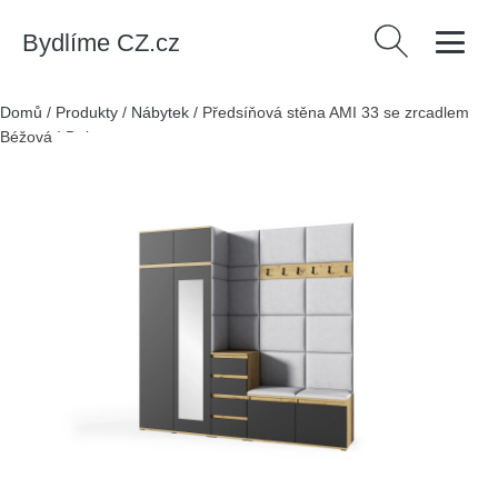
Bydlíme CZ.cz
Vyhledávání
Domů
/
Produkty
/
Nábytek
/
Předsíňová stěna AMI 33 se zrcadlem
Béžová I Dub sonoma