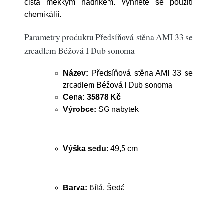
čista měkkým hadříkem. Vyhněte se použití
chemikálií.
Parametry produktu Předsíňová stěna AMI 33 se
zrcadlem Béžová I Dub sonoma
Název:
Předsíňová stěna AMI 33 se
zrcadlem Béžová I Dub sonoma
Cena:
35878 Kč
Výrobce:
SG nabytek
Výška sedu:
49,5 cm
Barva:
Bílá, Šedá