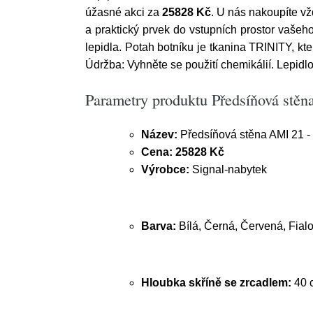
úžasné akci za
25828 Kč
. U nás nakoupíte vž
a praktický prvek do vstupních prostor vaše
lepidla. Potah botníku je tkanina TRINITY, kt
Údržba: Vyhněte se použití chemikálií. Lepidl
Parametry produktu Předsíňová stěn
Název:
Předsíňová stěna AMI 21 -
Cena:
25828 Kč
Výrobce:
Signal-nabytek
Barva:
Bílá, Černá, Červená, Fial
Hloubka skříně se zrcadlem:
40 