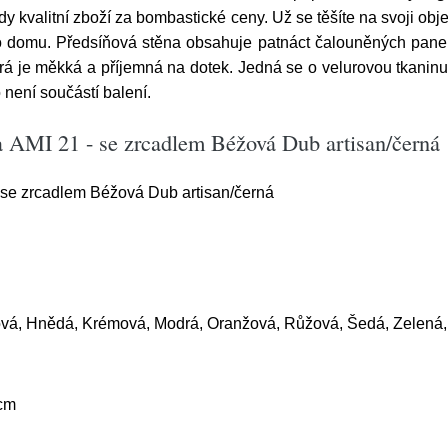
dy kvalitní zboží za bombastické ceny. Už se těšíte na svoji o
ho domu. Předsíňová stěna obsahuje patnáct čalouněných panel
erá je měkká a příjemná na dotek. Jedná se o velurovou tkaninu
o není součástí balení.
a AMI 21 - se zrcadlem Béžová Dub artisan/černá
 se zrcadlem Béžová Dub artisan/černá
ová, Hnědá, Krémová, Modrá, Oranžová, Růžová, Šedá, Zelená,
cm