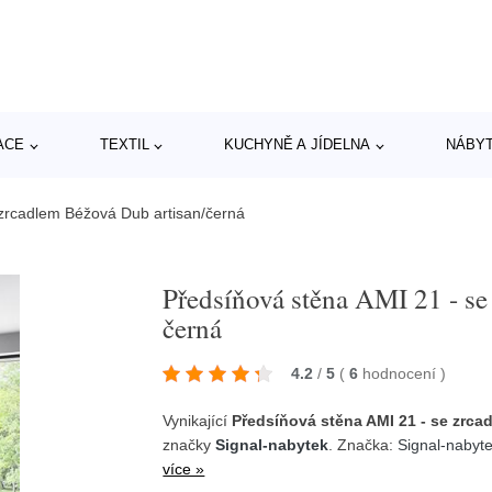
ACE
TEXTIL
KUCHYNĚ A JÍDELNA
NÁBY
 zrcadlem Béžová Dub artisan/černá
Předsíňová stěna AMI 21 - se
černá
4.2
/
5
(
6
hodnocení
)
Vynikající
Předsíňová stěna AMI 21 - se zrca
značky
Signal-nabytek
. Značka:
Signal-nabyt
více »