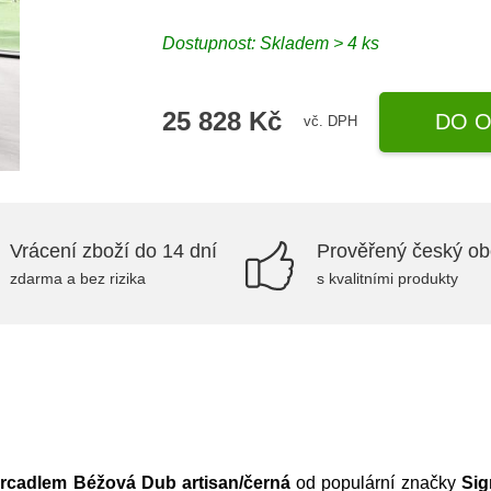
Dostupnost:
Skladem > 4 ks
25 828 Kč
DO O
vč. DPH
Vrácení zboží do 14 dní
Prověřený český o
zdarma a bez rizika
s kvalitními produkty
zrcadlem Béžová Dub artisan/černá
od populární značky
Sig