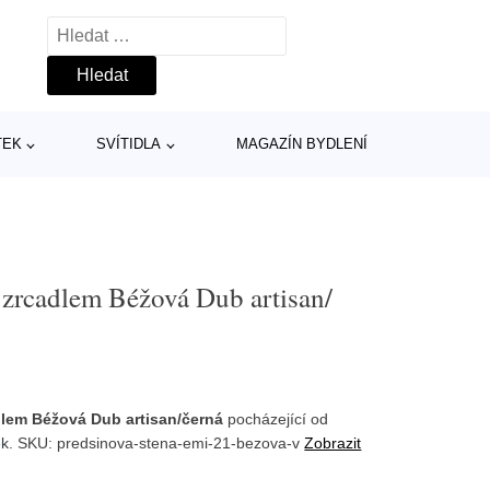
Vyhledávání
TEK
SVÍTIDLA
MAGAZÍN BYDLENÍ
 zrcadlem Béžová Dub artisan/
dlem Béžová Dub artisan/černá
pocházející od
ek
. SKU: predsinova-stena-emi-21-bezova-v
Zobrazit