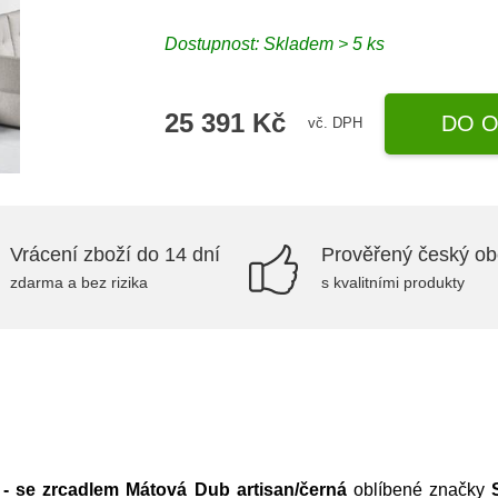
Dostupnost:
Skladem > 5 ks
25 391 Kč
DO O
vč. DPH
Vrácení zboží do 14 dní
Prověřený český o
zdarma a bez rizika
s kvalitními produkty
 - se zrcadlem Mátová Dub artisan/černá
oblíbené značky