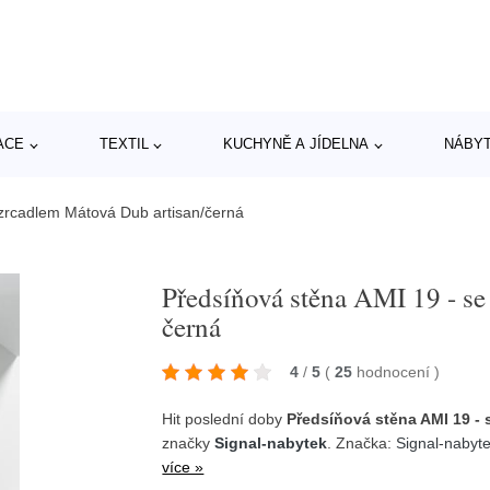
ACE
TEXTIL
KUCHYNĚ A JÍDELNA
NÁBY
 zrcadlem Mátová Dub artisan/černá
Předsíňová stěna AMI 19 - se
černá
4
/
5
(
25
hodnocení
)
Hit poslední doby
Předsíňová stěna AMI 19 - 
značky
Signal-nabytek
. Značka:
Signal-nabyt
více »