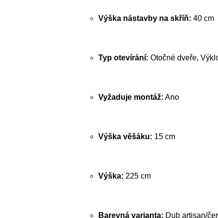
Výška nástavby na skříň:
40 cm
Typ otevírání:
Otočné dveře, Výkl
Vyžaduje montáž:
Ano
Výška věšáku:
15 cm
Výška:
225 cm
Barevná varianta:
Dub artisan/če