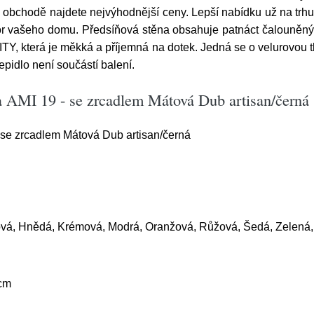
 obchodě najdete nejvýhodnější ceny. Lepší nabídku už na trhu
tor vašeho domu. Předsíňová stěna obsahuje patnáct čalouněnýc
ITY, která je měkká a příjemná na dotek. Jedná se o velurovou 
Lepidlo není součástí balení.
a AMI 19 - se zrcadlem Mátová Dub artisan/černá
 se zrcadlem Mátová Dub artisan/černá
ová, Hnědá, Krémová, Modrá, Oranžová, Růžová, Šedá, Zelená,
cm