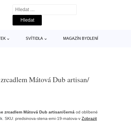
Vyhledávání
TEK
SVÍTIDLA
MAGAZÍN BYDLENÍ
 zrcadlem Mátová Dub artisan/
se zrcadlem Mátová Dub artisan/černá
od oblíbené
ek
. SKU: predsinova-stena-emi-19-matova-v
Zobrazit