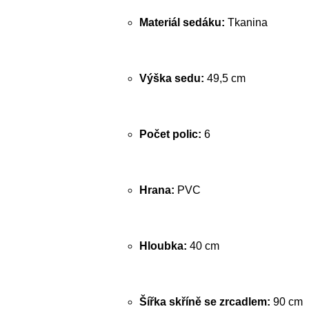
Materiál sedáku:
Tkanina
Výška sedu:
49,5 cm
Počet polic:
6
Hrana:
PVC
Hloubka:
40 cm
Šířka skříně se zrcadlem:
90 cm