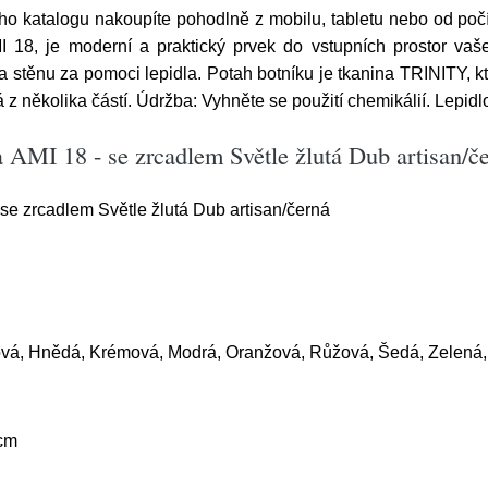
ho katalogu nakoupíte pohodlně z mobilu, tabletu nebo od poč
18, je moderní a praktický prvek do vstupních prostor va
a stěnu za pomoci lepidla. Potah botníku je tkanina TRINITY, k
 z několika částí. Údržba: Vyhněte se použití chemikálií. Lepidl
 AMI 18 - se zrcadlem Světle žlutá Dub artisan/č
se zrcadlem Světle žlutá Dub artisan/černá
ová, Hnědá, Krémová, Modrá, Oranžová, Růžová, Šedá, Zelená,
cm