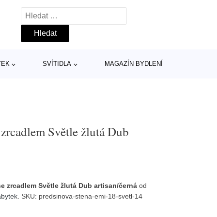
Vyhledávání
TEK
SVÍTIDLA
MAGAZÍN BYDLENÍ
 zrcadlem Světle žlutá Dub
se zrcadlem Světle žlutá Dub artisan/černá
od
abytek
. SKU: predsinova-stena-emi-18-svetl-14