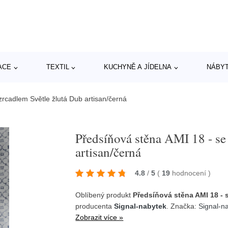
ACE
TEXTIL
KUCHYNĚ A JÍDELNA
NÁBY
zrcadlem Světle žlutá Dub artisan/černá
Předsíňová stěna AMI 18 - se
artisan/černá
4.8
/
5
(
19
hodnocení
)
Oblíbený produkt
Předsíňová stěna AMI 18 - 
producenta
Signal-nabytek
. Značka:
Signal-n
Zobrazit více »