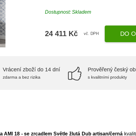
Dostupnost:
Skladem
24 411 Kč
DO O
vč. DPH
Vrácení zboží do 14 dní
Prověřený český o
zdarma a bez rizika
s kvalitními produkty
 AMI 18 - se zrcadlem Světle žlutá Dub artisan/černá
kvali