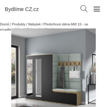
Bydlíme CZ.cz
Vyhledávání
Domů
/
Produkty
/
Nábytek
/
Předsíňová stěna AMI 15 - se
zrcadlem Mátová Dub artisan/černá