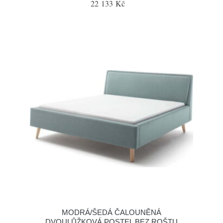
22 133 Kč
MODRÁ/ŠEDÁ ČALOUNĚNÁ
DVOULŮŽKOVÁ POSTEL BEZ ROŠTU