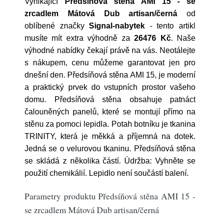
Vynikající
Předsíňová stěna AMI 15 - se
zrcadlem Mátová Dub artisan/černá
od
oblíbené značky
Signal-nabytek
- tento artikl
musíte mít extra výhodně za
26476 Kč
. Naše
výhodné nabídky čekají právě na vás. Neotálejte
s nákupem, cenu můžeme garantovat jen pro
dnešní den. Předsíňová stěna AMI 15, je moderní
a praktický prvek do vstupních prostor vašeho
domu. Předsíňová stěna obsahuje patnáct
čalouněných panelů, které se montují přímo na
stěnu za pomoci lepidla. Potah botníku je tkanina
TRINITY, která je měkká a příjemná na dotek.
Jedná se o velurovou tkaninu. Předsíňová stěna
se skládá z několika částí. Údržba: Vyhněte se
použití chemikálií. Lepidlo není součástí balení.
Parametry produktu Předsíňová stěna AMI 15 -
se zrcadlem Mátová Dub artisan/černá