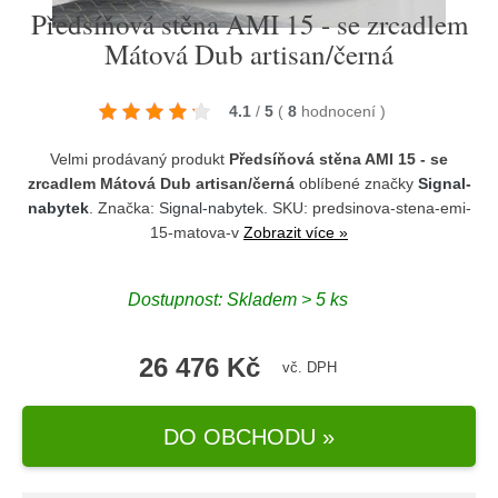
Předsíňová stěna AMI 15 - se zrcadlem
Mátová Dub artisan/černá
4.1
/
5
(
8
hodnocení
)
Velmi prodávaný produkt
Předsíňová stěna AMI 15 - se
zrcadlem Mátová Dub artisan/černá
oblíbené značky
Signal-
nabytek
. Značka:
Signal-nabytek
. SKU: predsinova-stena-emi-
15-matova-v
Zobrazit více »
Dostupnost:
Skladem > 5 ks
26 476 Kč
vč. DPH
DO OBCHODU »