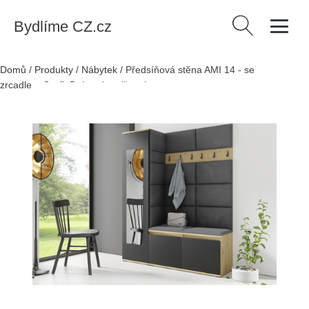
Bydlíme CZ.cz
Vyhledávání
Domů
/
Produkty
/
Nábytek
/
Předsíňová stěna AMI 14 - se
zrcadlem Grafit Dub artisan/černá