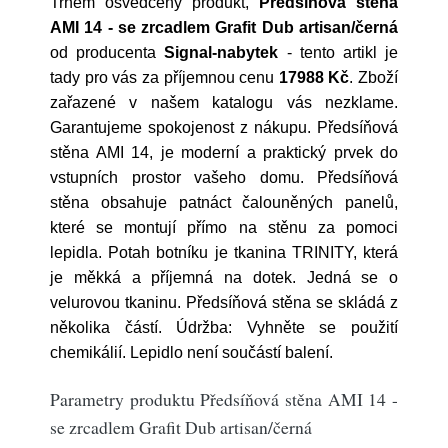
Trhem osvědčený produkt,
Předsíňová stěna
AMI 14 - se zrcadlem Grafit Dub artisan/černá
od producenta
Signal-nabytek
- tento artikl je
tady pro vás za příjemnou cenu
17988 Kč
. Zboží
zařazené v našem katalogu vás nezklame.
Garantujeme spokojenost z nákupu. Předsíňová
stěna AMI 14, je moderní a praktický prvek do
vstupních prostor vašeho domu. Předsíňová
stěna obsahuje patnáct čalouněných panelů,
které se montují přímo na stěnu za pomoci
lepidla. Potah botníku je tkanina TRINITY, která
je měkká a příjemná na dotek. Jedná se o
velurovou tkaninu. Předsíňová stěna se skládá z
několika částí. Údržba: Vyhněte se použití
chemikálií. Lepidlo není součástí balení.
Parametry produktu Předsíňová stěna AMI 14 -
se zrcadlem Grafit Dub artisan/černá