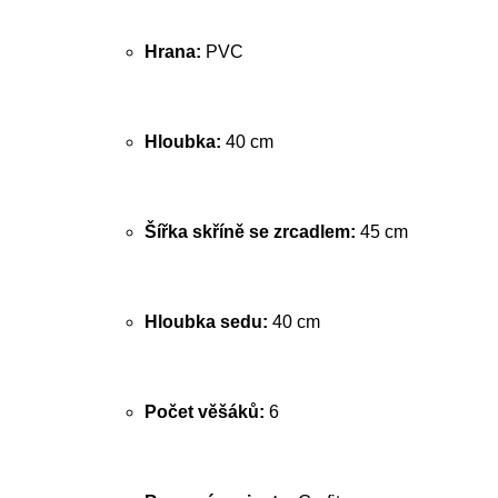
Hrana:
PVC
Hloubka:
40 cm
Šířka skříně se zrcadlem:
45 cm
Hloubka sedu:
40 cm
Počet věšáků:
6