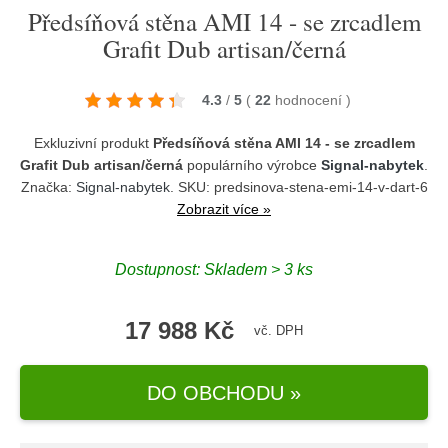
Předsíňová stěna AMI 14 - se zrcadlem
Grafit Dub artisan/černá
4.3
/
5
(
22
hodnocení
)
Exkluzivní produkt
Předsíňová stěna AMI 14 - se zrcadlem
Grafit Dub artisan/černá
populárního výrobce
Signal-nabytek
.
Značka:
Signal-nabytek
. SKU: predsinova-stena-emi-14-v-dart-6
Zobrazit více »
Dostupnost:
Skladem > 3 ks
17 988 Kč
vč. DPH
DO OBCHODU »