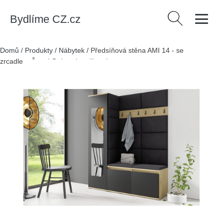
Bydlíme CZ.cz
Vyhledávání
Domů
/
Produkty
/
Nábytek
/
Předsíňová stěna AMI 14 - se
zrcadlem Černá Dub artisan/černá