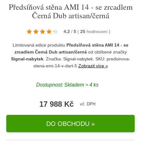
Předsíňová stěna AMI 14 - se zrcadlem
Černá Dub artisan/černá
4.2
/
5
(
25
hodnocení
)
Limitovaná edice produktu
Předsíňová stěna AMI 14 - se
zrcadlem Černá Dub artisan/černá
od oblíbené značky
Signal-nabytek
. Značka:
Signal-nabytek
. SKU: predsinova-
stena-emi-14-v-dart-5
Zobrazit více »
Dostupnost:
Skladem > 4 ks
17 988 Kč
vč. DPH
DO OBCHODU »