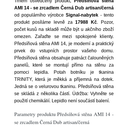
Trhem osvědčený produkt,
Předsíňová stěna
AMI 14 - se zrcadlem Černá Dub artisan/černá
od populárního výrobce
Signal-nabytek
- tento
produkt posíláme levně za
17988 Kč
. Pozor,
počet kusů na skladě může být u akčního zboží
omezen. Zařaďte se mezi spokojené klienty.
Předsíňová stěna AMI 14, je moderní a praktický
prvek do vstupních prostor vašeho domu.
Předsíňová stěna obsahuje patnáct čalouněných
panelů, které se montují přímo na stěnu za
pomoci lepidla. Potah botníku je tkanina
TRINITY, která je měkká a příjemná na dotek.
Jedná se o velurovou tkaninu. Předsíňová stěna
se skládá z několika částí. Údržba: Vyhněte se
použití chemikálií. Lepidlo není součástí balení.
Parametry produktu Předsíňová stěna AMI 14 -
se zrcadlem Černá Dub artisan/černá