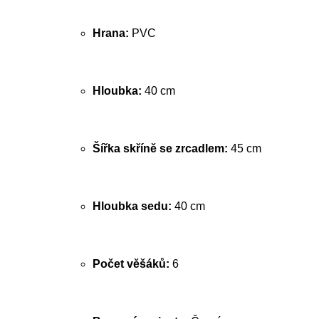
Hrana:
PVC
Hloubka:
40 cm
Šířka skříně se zrcadlem:
45 cm
Hloubka sedu:
40 cm
Počet věšáků:
6