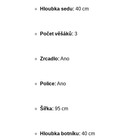
Hloubka sedu:
40 cm
Počet věšáků:
3
Zrcadlo:
Ano
Police:
Ano
Šířka:
95 cm
Hloubka botníku:
40 cm