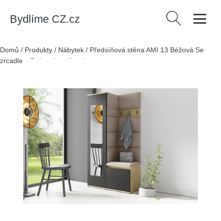
Bydlíme CZ.cz
Vyhledávání
Domů
/
Produkty
/
Nábytek
/
Předsíňová stěna AMI 13 Béžová Se
zrcadlem Dub artisan/černá