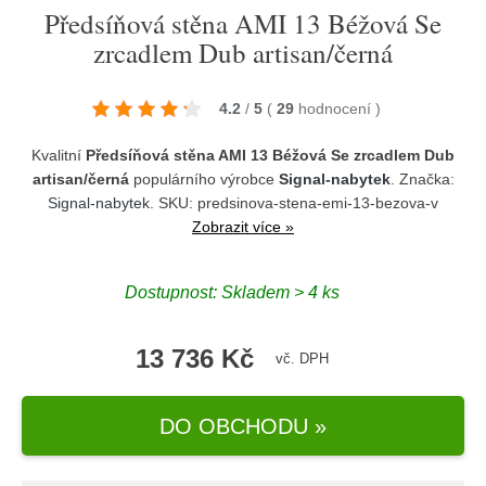
Předsíňová stěna AMI 13 Béžová Se
zrcadlem Dub artisan/černá
4.2
/
5
(
29
hodnocení
)
Kvalitní
Předsíňová stěna AMI 13 Béžová Se zrcadlem Dub
artisan/černá
populárního výrobce
Signal-nabytek
. Značka:
Signal-nabytek
. SKU: predsinova-stena-emi-13-bezova-v
Zobrazit více »
Dostupnost:
Skladem > 4 ks
13 736 Kč
vč. DPH
DO OBCHODU »