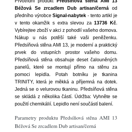
Prvotřídní produkt
Předsíňová stěna AMI 13
Béžová Se zrcadlem Dub artisan/černá
od
předního výrobce
Signal-nabytek
- tento artikl je
v tento okamžik s extra slevou za
13736 Kč
.
Vybírejtee zboží v akci z pohodlí vašeho domova.
Nákup u nás potěší také vaši peněženku.
Předsíňová stěna AMI 13, je moderní a praktický
prvek do vstupních prostor vašeho domu.
Předsíňová stěna obsahuje deset čalouněných
panelů, které se montují přímo na stěnu za
pomoci lepidla. Potah botníku je tkanina
TRINITY, která je měkká a příjemná na dotek.
Jedná se o velurovou tkaninu. Předsíňová stěna
se skládá z několika částí. Údržba: Vyhněte se
použití chemikálií. Lepidlo není součástí balení.
Parametry produktu Předsíňová stěna AMI 13
Béžová Se zrcadlem Dub artisan/černá