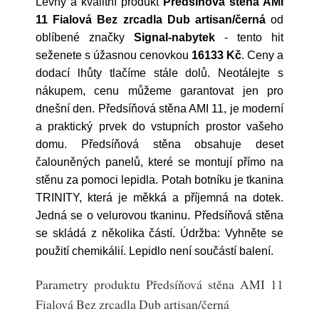
Levný a kvalitní produkt
Předsíňová stěna AMI
11 Fialová Bez zrcadla Dub artisan/černá
od
oblíbené značky
Signal-nabytek
- tento hit
seženete s úžasnou cenovkou
16133 Kč
. Ceny a
dodací lhůty tlačíme stále dolů. Neotálejte s
nákupem, cenu můžeme garantovat jen pro
dnešní den. Předsíňová stěna AMI 11, je moderní
a praktický prvek do vstupních prostor vašeho
domu. Předsíňová stěna obsahuje deset
čalouněných panelů, které se montují přímo na
stěnu za pomoci lepidla. Potah botníku je tkanina
TRINITY, která je měkká a příjemná na dotek.
Jedná se o velurovou tkaninu. Předsíňová stěna
se skládá z několika částí. Údržba: Vyhněte se
použití chemikálií. Lepidlo není součástí balení.
Parametry produktu Předsíňová stěna AMI 11
Fialová Bez zrcadla Dub artisan/černá