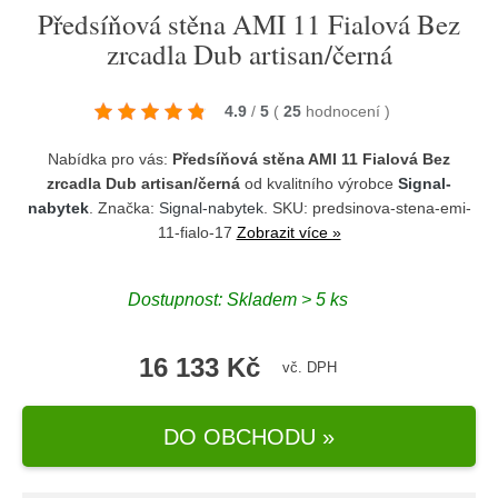
Předsíňová stěna AMI 11 Fialová Bez
zrcadla Dub artisan/černá
4.9
/
5
(
25
hodnocení
)
Nabídka pro vás:
Předsíňová stěna AMI 11 Fialová Bez
zrcadla Dub artisan/černá
od kvalitního výrobce
Signal-
nabytek
. Značka:
Signal-nabytek
. SKU: predsinova-stena-emi-
11-fialo-17
Zobrazit více »
Dostupnost:
Skladem > 5 ks
16 133 Kč
vč. DPH
DO OBCHODU »