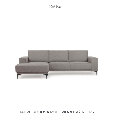
569 Kč
TAUPE ROHOVÁ POHOVKA (LEVÝ ROH/S