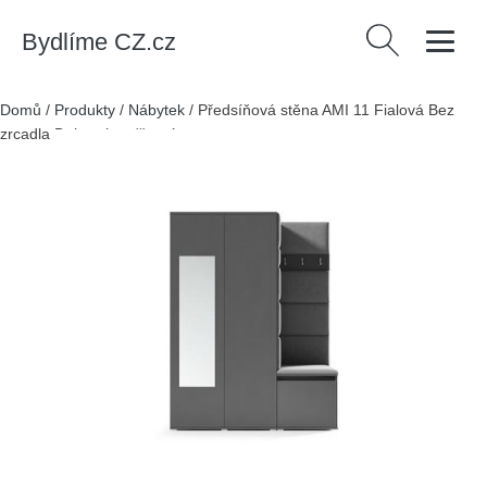
Bydlíme CZ.cz
Vyhledávání
Domů
/
Produkty
/
Nábytek
/
Předsíňová stěna AMI 11 Fialová Bez
zrcadla Dub artisan/černá