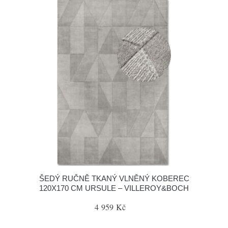
ŠEDÝ RUČNĚ TKANÝ VLNĚNÝ KOBEREC
120X170 CM URSULE – VILLEROY&BOCH
4 959 Kč