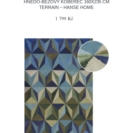
HNĚDO-BÉŽOVÝ KOBEREC 160X235 CM
TERRAIN – HANSE HOME
1 799 Kč