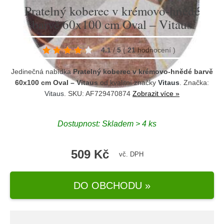
Pratelný koberec v krémovo-hnědé
barvě 60x100 cm Oval – Vitaus
4.1
/
5
(
21
hodnocení
)
Jedinečná nabídka
Pratelný koberec v krémovo-hnědé barvě
60x100 cm Oval – Vitaus
od kvalitní značky
Vitaus
. Značka:
Vitaus
. SKU: AF729470874
Zobrazit více »
Dostupnost:
Skladem > 4 ks
509 Kč
vč. DPH
DO OBCHODU »