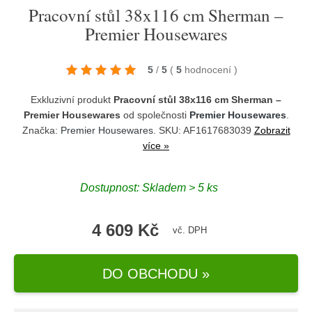
Pracovní stůl 38x116 cm Sherman –
Premier Housewares
5
/
5
(
5
hodnocení
)
Exkluzivní produkt
Pracovní stůl 38x116 cm Sherman –
Premier Housewares
od společnosti
Premier Housewares
.
Značka:
Premier Housewares
. SKU: AF1617683039
Zobrazit
více »
Dostupnost:
Skladem > 5 ks
4 609 Kč
vč. DPH
DO OBCHODU »