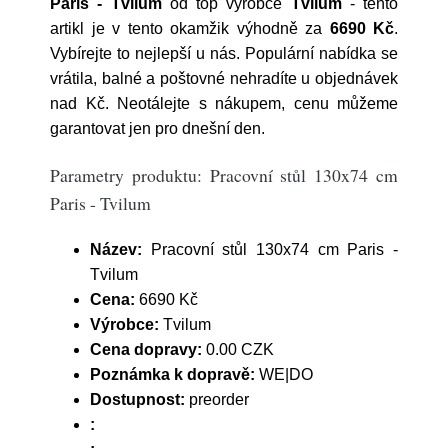
Paris - Tvilum
od top výrobce
Tvilum
- tento
artikl je v tento okamžik výhodně za
6690 Kč
.
Vybírejte to nejlepší u nás. Populární nabídka se
vrátila, balné a poštovné nehradíte u objednávek
nad Kč. Neotálejte s nákupem, cenu můžeme
garantovat jen pro dnešní den.
Parametry produktu: Pracovní stůl 130x74 cm
Paris - Tvilum
Název:
Pracovní stůl 130x74 cm Paris -
Tvilum
Cena:
6690 Kč
Výrobce:
Tvilum
Cena dopravy:
0.00 CZK
Poznámka k dopravě:
WE|DO
Dostupnost:
preorder
: