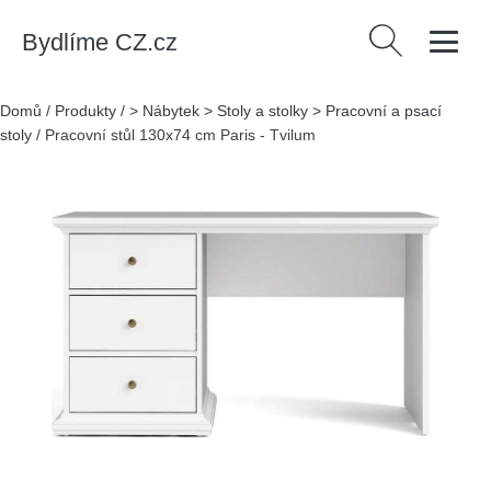
Bydlíme CZ.cz
Vyhledávání
Domů
/
Produkty
/
> Nábytek > Stoly a stolky > Pracovní a psací
stoly
/
Pracovní stůl 130x74 cm Paris - Tvilum