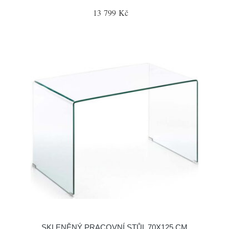
13 799 Kč
SKLENĚNÝ PRACOVNÍ STŮL 70X125 CM