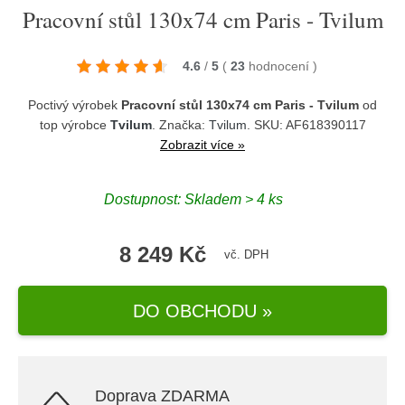
Pracovní stůl 130x74 cm Paris - Tvilum
4.6
/
5
(
23
hodnocení
)
Poctivý výrobek
Pracovní stůl 130x74 cm Paris - Tvilum
od
top výrobce
Tvilum
. Značka:
Tvilum
. SKU: AF618390117
Zobrazit více »
Dostupnost:
Skladem > 4 ks
8 249 Kč
vč. DPH
DO OBCHODU »
Doprava ZDARMA