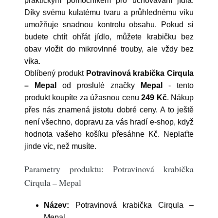
praktickým pomocníkem pro uchovávání jídla.
Díky svému kulatému tvaru a průhlednému víku
umožňuje snadnou kontrolu obsahu. Pokud si
budete chtít ohřát jídlo, můžete krabičku bez
obav vložit do mikrovlnné trouby, ale vždy bez
víka.
Oblíbený produkt
Potravinová krabička Cirqula
– Mepal
od proslulé značky
Mepal
- tento
produkt koupíte za úžasnou cenu
249 Kč
. Nákup
přes nás znamená jistotu dobré ceny. A to ještě
není všechno, dopravu za vás hradí e-shop, když
hodnota vašeho košíku přesáhne Kč. Neplaťte
jinde víc, než musíte.
Parametry produktu: Potravinová krabička
Cirqula – Mepal
Název:
Potravinová krabička Cirqula –
Mepal