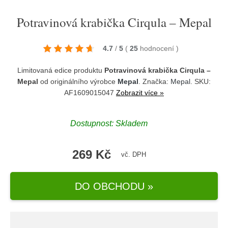
Potravinová krabička Cirqula – Mepal
4.7
/
5
(
25
hodnocení
)
Limitovaná edice produktu
Potravinová krabička Cirqula –
Mepal
od originálního výrobce
Mepal
. Značka:
Mepal
. SKU:
AF1609015047
Zobrazit více »
Dostupnost:
Skladem
269 Kč
vč. DPH
DO OBCHODU »