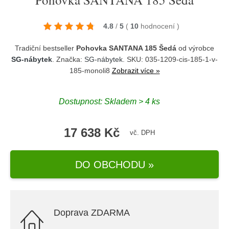
4.8
/
5
(
10
hodnocení
)
Tradiční bestseller
Pohovka SANTANA 185 Šedá
od výrobce
SG-nábytek
. Značka:
SG-nábytek
. SKU: 035-1209-cis-185-1-v-
185-monoli8
Zobrazit více »
Dostupnost:
Skladem > 4 ks
17 638 Kč
vč. DPH
DO OBCHODU »
Doprava ZDARMA