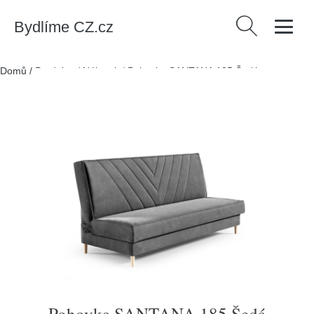
Bydlíme CZ.cz
Vyhledávání
Domů
/
Produkty
/
Nábytek
/
Pohovka SANTANA 185 Šedá
Pohovka SANTANA 185 Šedá