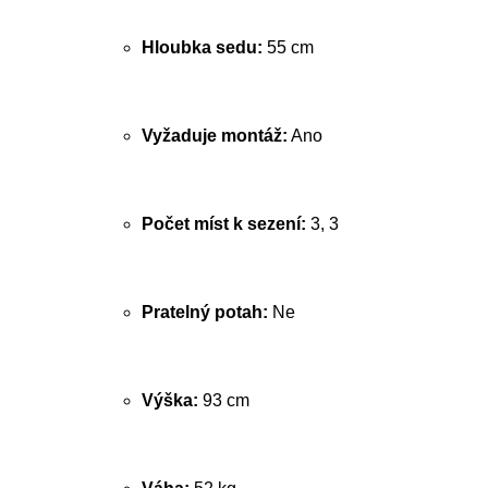
Hloubka sedu:
55 cm
Vyžaduje montáž:
Ano
Počet míst k sezení:
3, 3
Pratelný potah:
Ne
Výška:
93 cm