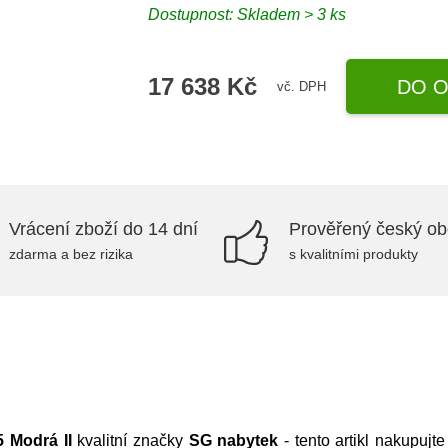
Dostupnost:
Skladem > 3 ks
17 638 Kč
DO O
vč. DPH
Vrácení zboží do 14 dní
Prověřený český o
zdarma a bez rizika
s kvalitními produkty
Modrá II
kvalitní značky
SG nabytek
- tento artikl nakupuj