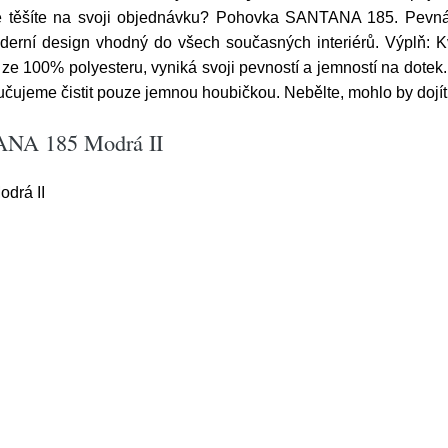
se těšíte na svoji objednávku? Pohovka SANTANA 185. Pevn
erní design vhodný do všech současných interiérů. Výplň: Kv
ze 100% polyesteru, vyniká svoji pevností a jemností na dotek. 
čujeme čistit pouze jemnou houbičkou. Nebělte, mohlo by dojí
ANA 185 Modrá II
drá II