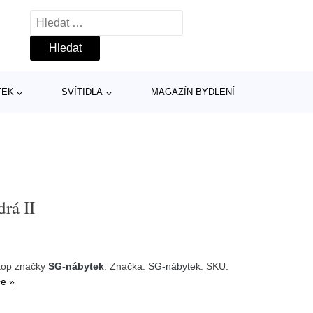
Vyhledávání
TEK
SVÍTIDLA
MAGAZÍN BYDLENÍ
rá II
top značky
SG-nábytek
. Značka:
SG-nábytek
. SKU:
ce »