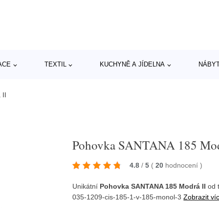
ACE
TEXTIL
KUCHYNĚ A JÍDELNA
NÁBY
II
Pohovka SANTANA 185 Mod
4.8
/
5
(
20
hodnocení
)
Unikátní
Pohovka SANTANA 185 Modrá II
od 
035-1209-cis-185-1-v-185-monol-3
Zobrazit ví