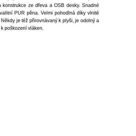
á konstrukce ze dřeva a OSB desky. Snadné
alitní PUR pěna. Velmi pohodlná díky vlnité
Někdy je též přirovnávaný k plyši, je odolný a
t k poškození vláken.