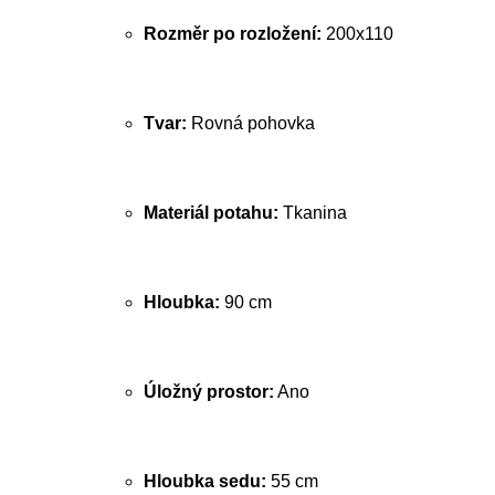
Rozměr po rozložení:
200x110
Tvar:
Rovná pohovka
Materiál potahu:
Tkanina
Hloubka:
90 cm
Úložný prostor:
Ano
Hloubka sedu:
55 cm