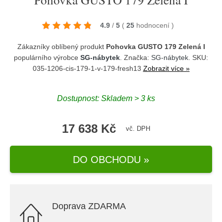
4.9
/
5
(
25
hodnocení
)
Zákazníky oblíbený produkt
Pohovka GUSTO 179 Zelená I
populárního výrobce
SG-nábytek
. Značka:
SG-nábytek
. SKU:
035-1206-cis-179-1-v-179-fresh13
Zobrazit více »
Dostupnost:
Skladem > 3 ks
17 638 Kč
vč. DPH
DO OBCHODU »
Doprava ZDARMA