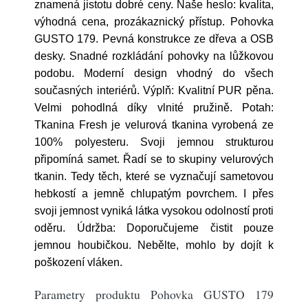
znamená jistotu dobré ceny. Naše heslo: kvalita,
výhodná cena, prozákaznický přístup. Pohovka
GUSTO 179. Pevná konstrukce ze dřeva a OSB
desky. Snadné rozkládání pohovky na lůžkovou
podobu. Moderní design vhodný do všech
současných interiérů. Výplň: Kvalitní PUR pěna.
Velmi pohodlná díky vlnité pružině. Potah:
Tkanina Fresh je velurová tkanina vyrobená ze
100% polyesteru. Svoji jemnou strukturou
připomíná samet. Řadí se to skupiny velurových
tkanin. Tedy těch, které se vyznačují sametovou
hebkostí a jemně chlupatým povrchem. I přes
svoji jemnost vyniká látka vysokou odolností proti
oděru. Údržba: Doporučujeme čistit pouze
jemnou houbičkou. Nebělte, mohlo by dojít k
poškození vláken.
Parametry produktu Pohovka GUSTO 179