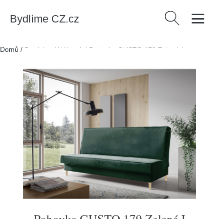
Bydlíme CZ.cz
Vyhledávání
Domů
/
Produkty
/
Nábytek
/
Pohovka GUSTO 179 Zelená I
Pohovka GUSTO 179 Zelená I