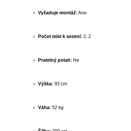
Vyžaduje montáž:
Ano
Počet míst k sezení:
2, 2
Pratelný potah:
Ne
Výška:
93 cm
Váha:
52 kg