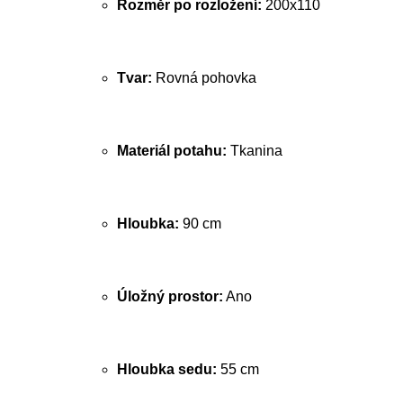
Rozměr po rozložení:
200x110
Tvar:
Rovná pohovka
Materiál potahu:
Tkanina
Hloubka:
90 cm
Úložný prostor:
Ano
Hloubka sedu:
55 cm