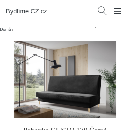
Bydlíme CZ.cz
Vyhledávání
Domů
/
Produkty
/
Nábytek
/
Pohovka GUSTO 179 Černá
Pohovka GUSTO 179 Černá