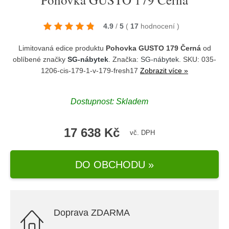
4.9
/
5
(
17
hodnocení
)
Limitovaná edice produktu
Pohovka GUSTO 179 Černá
od
oblíbené značky
SG-nábytek
. Značka:
SG-nábytek
. SKU: 035-
1206-cis-179-1-v-179-fresh17
Zobrazit více »
Dostupnost:
Skladem
17 638 Kč
vč. DPH
DO OBCHODU »
Doprava ZDARMA