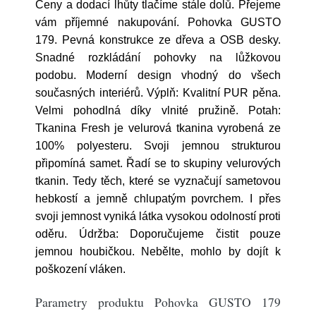
Ceny a dodací lhůty tlačíme stále dolů. Přejeme
vám příjemné nakupování. Pohovka GUSTO
179. Pevná konstrukce ze dřeva a OSB desky.
Snadné rozkládání pohovky na lůžkovou
podobu. Moderní design vhodný do všech
současných interiérů. Výplň: Kvalitní PUR pěna.
Velmi pohodlná díky vlnité pružině. Potah:
Tkanina Fresh je velurová tkanina vyrobená ze
100% polyesteru. Svoji jemnou strukturou
připomíná samet. Řadí se to skupiny velurových
tkanin. Tedy těch, které se vyznačují sametovou
hebkostí a jemně chlupatým povrchem. I přes
svoji jemnost vyniká látka vysokou odolností proti
oděru. Údržba: Doporučujeme čistit pouze
jemnou houbičkou. Nebělte, mohlo by dojít k
poškození vláken.
Parametry produktu Pohovka GUSTO 179