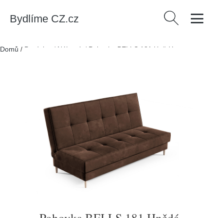
Bydlíme CZ.cz
Vyhledávání
Domů
/
Produkty
/
Nábytek
/
Pohovka BELLS 181 Hnědá
Pohovka BELLS 181 Hnědá