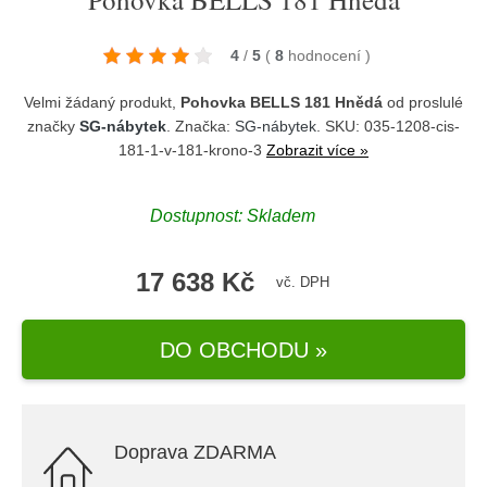
4
/
5
(
8
hodnocení
)
Velmi žádaný produkt,
Pohovka BELLS 181 Hnědá
od proslulé
značky
SG-nábytek
. Značka:
SG-nábytek
. SKU: 035-1208-cis-
181-1-v-181-krono-3
Zobrazit více »
Dostupnost:
Skladem
17 638 Kč
vč. DPH
DO OBCHODU »
Doprava ZDARMA