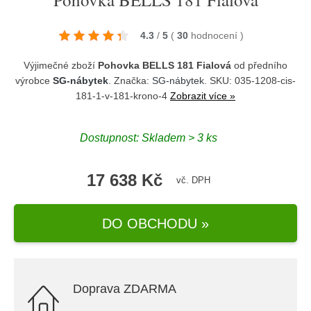
4.3
/
5
(
30
hodnocení
)
Výjimečné zboží
Pohovka BELLS 181 Fialová
od předního
výrobce
SG-nábytek
. Značka:
SG-nábytek
. SKU: 035-1208-cis-
181-1-v-181-krono-4
Zobrazit více »
Dostupnost:
Skladem > 3 ks
17 638 Kč
vč. DPH
DO OBCHODU »
Doprava ZDARMA