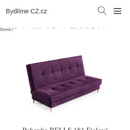
Bydlíme CZ.cz
Vyhledávání
Domů
/
Produkty
/
Nábytek
/
Pohovka BELLS 181 Fialová
Pohovka BELLS 181 Fialová