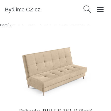
Bydlíme CZ.cz
Vyhledávání
Domů
/
Produkty
/
Nábytek
/
Pohovka BELLS 181 Béžová
Pohovka BELLS 181 Béžová