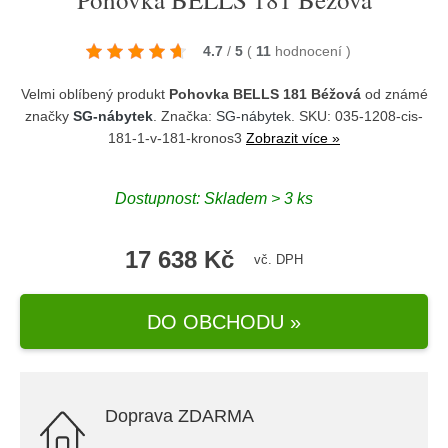
4.7
/
5
(
11
hodnocení
)
Velmi oblíbený produkt
Pohovka BELLS 181 Béžová
od známé
značky
SG-nábytek
. Značka:
SG-nábytek
. SKU: 035-1208-cis-
181-1-v-181-kronos3
Zobrazit více »
Dostupnost:
Skladem > 3 ks
17 638 Kč
vč. DPH
DO OBCHODU »
Doprava ZDARMA