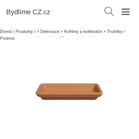
Bydlíme CZ.cz
Vyhledávání
Domů
/
Produkty
/
> Dekorace > Květiny a květináče > Truhlíky
/
Podmiska pod truhlík terakota 52 cm – Artevasi