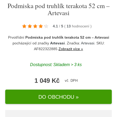
Podmiska pod truhlík terakota 52 cm –
Artevasi
4.1
/
5
(
13
hodnocení
)
Prvotřídní
Podmiska pod truhlík terakota 52 cm – Artevasi
pocházející od značky
Artevasi
. Značka:
Artevasi
. SKU:
AF822322885
Zobrazit více »
Dostupnost:
Skladem > 3 ks
1 049 Kč
vč. DPH
DO OBCHODU »