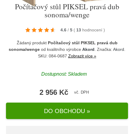
Počítačový stůl PIKSEL pravá dub
sonoma/wenge
4.6
/
5
(
13
hodnocení
)
Žádaný produkt
Počítačový stůl PIKSEL pravá dub
sonoma/wenge
od kvalitního výrobce
Akord
. Značka:
Akord
.
SKU: 084-0687
Zobrazit více »
Dostupnost:
Skladem
2 956 Kč
vč. DPH
DO OBCHODU »