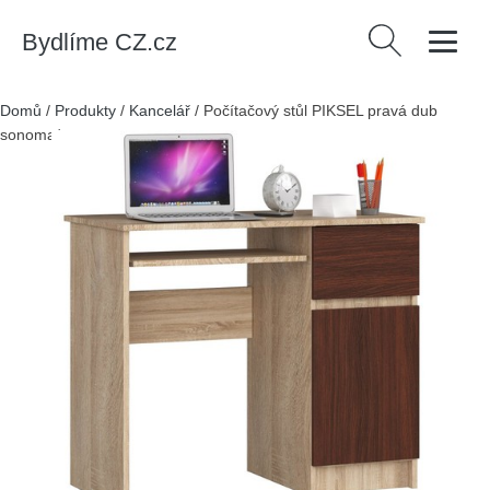
Bydlíme CZ.cz
Vyhledávání
Domů
/
Produkty
/
Kancelář
/
Počítačový stůl PIKSEL pravá dub
sonoma/wenge