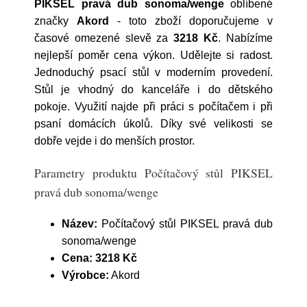
PIKSEL pravá dub sonoma/wenge
oblíbené
značky
Akord
- toto zboží doporučujeme v
časové omezené slevě za
3218 Kč
. Nabízíme
nejlepší poměr cena výkon. Udělejte si radost.
Jednoduchý psací stůl v moderním provedení.
Stůl je vhodný do kanceláře i do dětského
pokoje. Využití najde při práci s počítačem i při
psaní domácích úkolů. Díky své velikosti se
dobře vejde i do menších prostor.
Parametry produktu Počítačový stůl PIKSEL
pravá dub sonoma/wenge
Název:
Počítačový stůl PIKSEL pravá dub
sonoma/wenge
Cena:
3218 Kč
Výrobce:
Akord