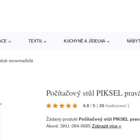
ACE
TEXTIL
KUCHYNĚ A JÍDELNA
NÁBY
 dub sonoma/bílá
Počítačový stůl PIKSEL prav
4.8
/
5
(
26
hodnocení
)
Žádaný produkt
Počítačový stůl PIKSEL pra
Akord
. SKU: 084-0685
Zobrazit více »