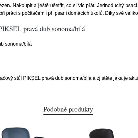
en. Nakoupit a ještě ušetřit, co si víc přát. Jednoduchý psací
při práci s počítačem i při psaní domácích úkolů. Díky své velik
 PIKSEL pravá dub sonoma/bílá
ub sonoma/bílá
tačový stůl PIKSEL pravá dub sonoma/bílá a zjistěte jaká je akt
Podobné produkty