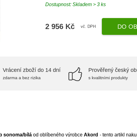
Dostupnost:
Skladem > 3 ks
2 956 Kč
DO OB
vč. DPH
Vrácení zboží do 14 dní
Prověřený český o
zdarma a bez rizika
s kvalitními produkty
b sonoma/bílá
od oblíbeného výrobce
Akord
- tento artikl nak