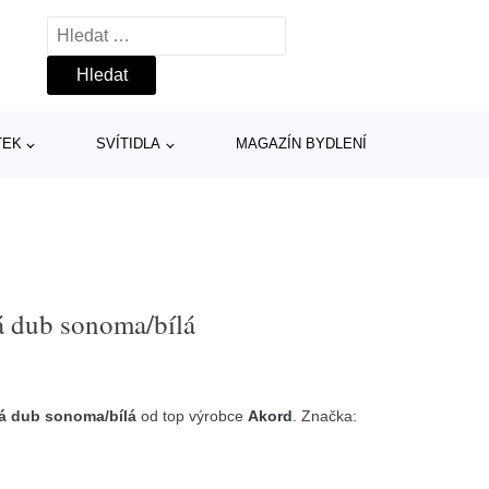
Vyhledávání
TEK
SVÍTIDLA
MAGAZÍN BYDLENÍ
á dub sonoma/bílá
vá dub sonoma/bílá
od top výrobce
Akord
. Značka: