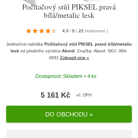
Počítačový stůl PIKSEL pravá
bílá/metalic lesk
4.3
/
5
(
22
hodnocení
)
Jedinečná nabídka
Počítačový stůl PIKSEL pravá bílá/metalic
lesk
od předního výrobce
Akord
. Značka:
Akord
. SKU: 084-
0691
Zobrazit více »
Dostupnost:
Skladem > 4 ks
5 161 Kč
vč. DPH
DO OBCHODU »