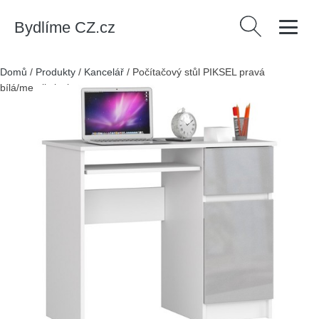
Bydlíme CZ.cz
Vyhledávání
Domů
/
Produkty
/
Kancelář
/
Počítačový stůl PIKSEL pravá
bílá/metalic lesk