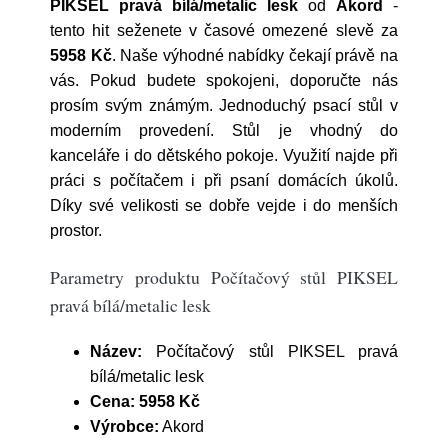
PIKSEL pravá bílá/metalic lesk
od
Akord
-
tento hit seženete v časové omezené slevě za
5958 Kč
. Naše výhodné nabídky čekají právě na
vás. Pokud budete spokojeni, doporučte nás
prosím svým známým. Jednoduchý psací stůl v
moderním provedení. Stůl je vhodný do
kanceláře i do dětského pokoje. Využití najde při
práci s počítačem i při psaní domácích úkolů.
Díky své velikosti se dobře vejde i do menších
prostor.
Parametry produktu Počítačový stůl PIKSEL
pravá bílá/metalic lesk
Název:
Počítačový stůl PIKSEL pravá
bílá/metalic lesk
Cena:
5958 Kč
Výrobce:
Akord