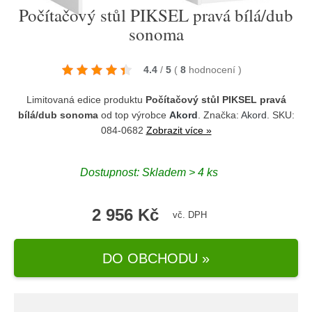
Počítačový stůl PIKSEL pravá bílá/dub
sonoma
4.4
/
5
(
8
hodnocení
)
Limitovaná edice produktu
Počítačový stůl PIKSEL pravá
bílá/dub sonoma
od top výrobce
Akord
. Značka:
Akord
. SKU:
084-0682
Zobrazit více »
Dostupnost:
Skladem > 4 ks
2 956 Kč
vč. DPH
DO OBCHODU »