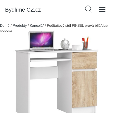
Bydlíme CZ.cz
Vyhledávání
Domů
/
Produkty
/
Kancelář
/
Počítačový stůl PIKSEL pravá bílá/dub
sonoma