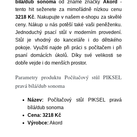
bílá/dub sonoma
od známé značky
Akord
-
tento hit seženete za mimořádně nízkou cenu
3218 Kč
. Nakupujte v našem e-shopu za skvělé
ceny. Nákup u nás potěší také vaši peněženku.
Jednoduchý psací stůl v moderním provedení.
Stůl je vhodný do kanceláře i do dětského
pokoje. Využití najde při práci s počítačem i při
psaní domácích úkolů. Díky své velikosti se
dobře vejde i do menších prostor.
Parametry produktu Počítačový stůl PIKSEL
pravá bílá/dub sonoma
Název:
Počítačový stůl PIKSEL pravá
bílá/dub sonoma
Cena:
3218 Kč
Výrobce:
Akord