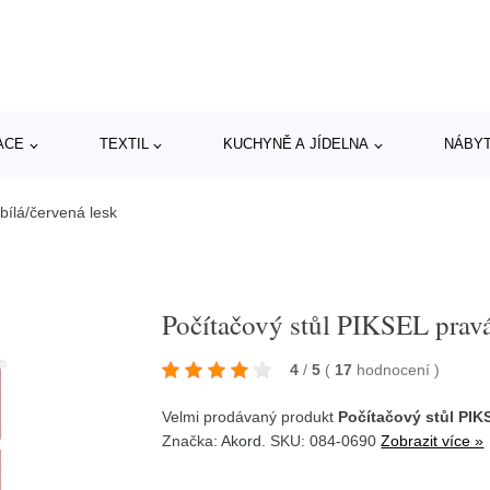
ACE
TEXTIL
KUCHYNĚ A JÍDELNA
NÁBY
bílá/červená lesk
Počítačový stůl PIKSEL pravá
4
/
5
(
17
hodnocení
)
Velmi prodávaný produkt
Počítačový stůl PIK
Značka:
Akord
. SKU: 084-0690
Zobrazit více »