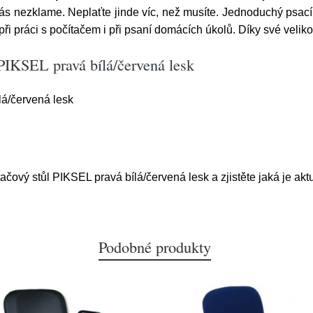
ás nezklame. Neplaťte jinde víc, než musíte. Jednoduchý psací
při práci s počítačem i při psaní domácích úkolů. Díky své velik
PIKSEL pravá bílá/červená lesk
lá/červená lesk
ačový stůl PIKSEL pravá bílá/červená lesk a zjistěte jaká je akt
Podobné produkty