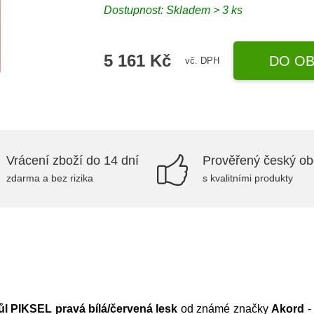
Dostupnost:
Skladem > 3 ks
5 161 Kč
DO OB
vč. DPH
Vrácení zboží do 14 dní
Prověřený český o
zdarma a bez rizika
s kvalitními produkty
ůl PIKSEL pravá bílá/červená lesk
od známé značky
Akord
- 