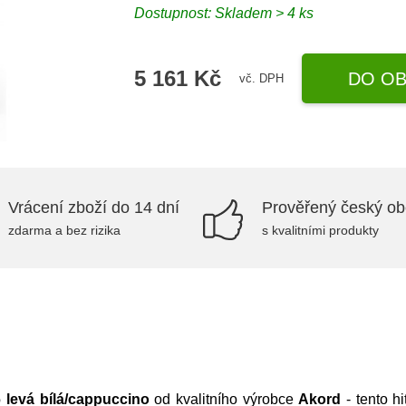
Dostupnost:
Skladem > 4 ks
5 161 Kč
DO OB
vč. DPH
Vrácení zboží do 14 dní
Prověřený český o
zdarma a bez rizika
s kvalitními produkty
6 levá bílá/cappuccino
od kvalitního výrobce
Akord
- tento h