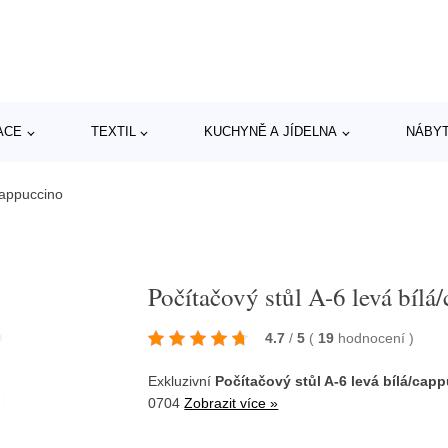
ACE
TEXTIL
KUCHYNĚ A JÍDELNA
NÁBY
cappuccino
Počítačový stůl A-6 levá bílá
4.7
/
5
(
19
hodnocení
)
Exkluzivní
Počítačový stůl A-6 levá bílá/cap
0704
Zobrazit více »