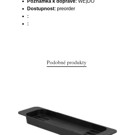
Poznámka k dopravě:
WE|DO
Dostupnost:
preorder
:
:
Podobné produkty