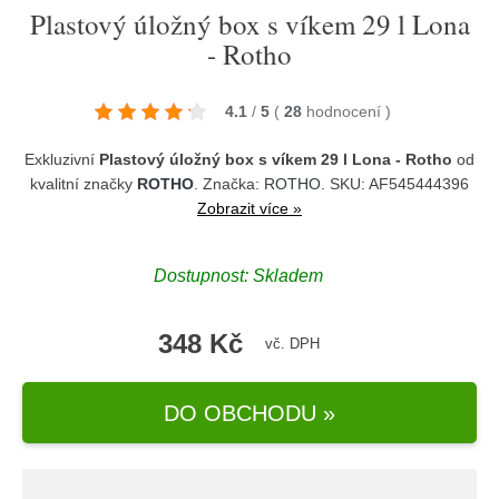
Plastový úložný box s víkem 29 l Lona
- Rotho
4.1
/
5
(
28
hodnocení
)
Exkluzivní
Plastový úložný box s víkem 29 l Lona - Rotho
od
kvalitní značky
ROTHO
. Značka:
ROTHO
. SKU: AF545444396
Zobrazit více »
Dostupnost:
Skladem
348 Kč
vč. DPH
DO OBCHODU »