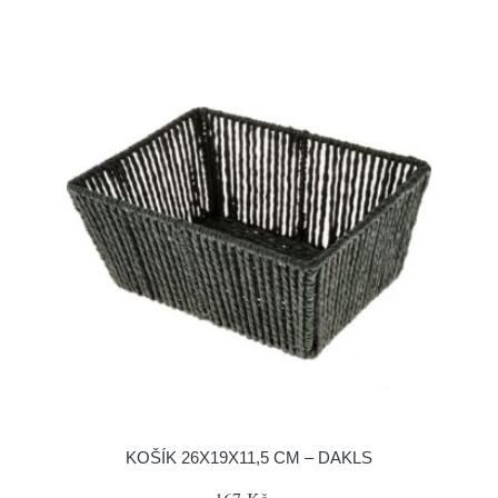
KOŠÍK 26X19X11,5 CM – DAKLS