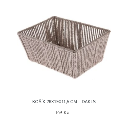
KOŠÍK 26X19X11,5 CM – DAKLS
169 Kč