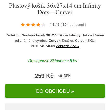
Plastový košík 36x27x14 cm Infinity
Dots – Curver
4.1
/
5
(
10
hodnocení
)
Perfektní
Plastový košík 36x27x14 cm Infinity Dots – Curver
od známého výrobce
Curver
. Značka:
Curver
. SKU:
AF1574574609
Zobrazit více »
Dostupnost:
Skladem > 5 ks
259 Kč
vč. DPH
DO OBCHODU »