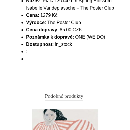
Název:
Plakát 30x40 cm Spring Blossom –
Isabelle Vandeplassche – The Poster Club
Cena:
1279 Kč
Výrobce:
The Poster Club
Cena dopravy:
85.00 CZK
Poznámka k dopravě:
ONE (WE|DO)
Dostupnost:
in_stock
:
:
Podobné produkty