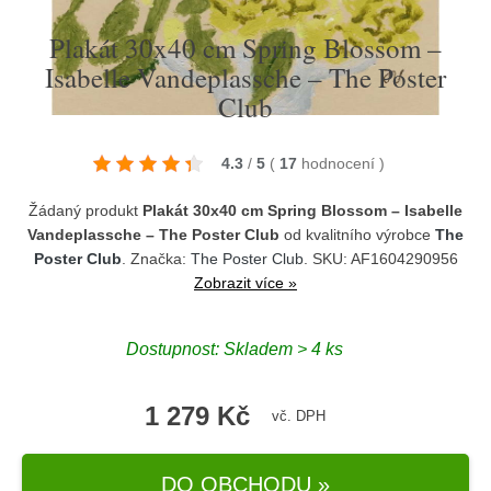
Plakát 30x40 cm Spring Blossom –
Isabelle Vandeplassche – The Poster
Club
4.3
/
5
(
17
hodnocení
)
Žádaný produkt
Plakát 30x40 cm Spring Blossom – Isabelle
Vandeplassche – The Poster Club
od kvalitního výrobce
The
Poster Club
. Značka:
The Poster Club
. SKU: AF1604290956
Zobrazit více »
Dostupnost:
Skladem > 4 ks
1 279 Kč
vč. DPH
DO OBCHODU »