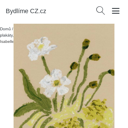
Bydlíme CZ.cz
Vyhledávání
Domů
/
Produkty
/
> Dekorace > Dekorace na zeď > Obrazy,
plakáty, cedule > Plakáty
/
Plakát 30x40 cm Spring Blossom –
Isabelle Vandeplassche – The Poster Club