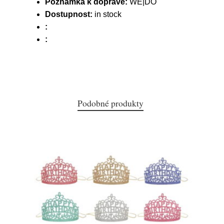
Poznámka k dopravě:
WE|DO
Dostupnost:
in stock
:
:
Podobné produkty