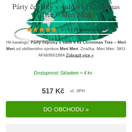
Párty čepičky v sadě 6 ks Christmas
Tree – Meri Meri
5
/
5
(
18
hodnocení
)
Hit katalogu:
Párty čepičky v sadě 6 ks Christmas Tree – Meri
Meri
od oblíbeného výrobce
Meri Meri
. Značka:
Meri Meri
. SKU:
AF669501884
Zobrazit více »
Dostupnost:
Skladem > 4 ks
517 Kč
vč. DPH
DO OBCHODU »