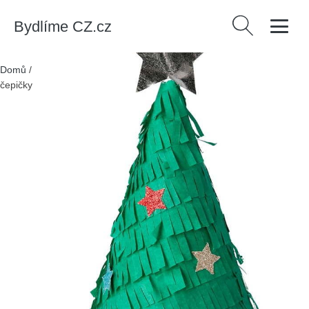
Bydlíme CZ.cz
Vyhledávání
Domů
/
Produkty
/
> Móda a volný čas > Oslavy a dárky
/
Párty
čepičky v sadě 6 ks Christmas Tree – Meri Meri