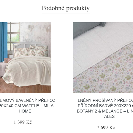
Podobné produkty
ÉMOVÝ BAVLNĚNÝ PŘEHOZ
LNĚNÝ PROŠÍVANÝ PŘEHO
20X240 CM WAFFLE – MILA
PŘÍRODNÍ BARVĚ 200X220
HOME
BOTANY 2 & MELANGE – LI
TALES
1 399 Kč
7 699 Kč