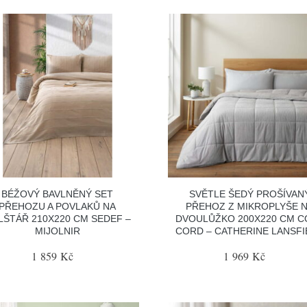
BÉŽOVÝ BAVLNĚNÝ SET
SVĚTLE ŠEDÝ PROŠÍVAN
PŘEHOZU A POVLAKŮ NA
PŘEHOZ Z MIKROPLYŠE 
LŠTÁŘ 210X220 CM SEDEF –
DVOULŮŽKO 200X220 CM C
MIJOLNIR
CORD – CATHERINE LANSFI
1 859 Kč
1 969 Kč