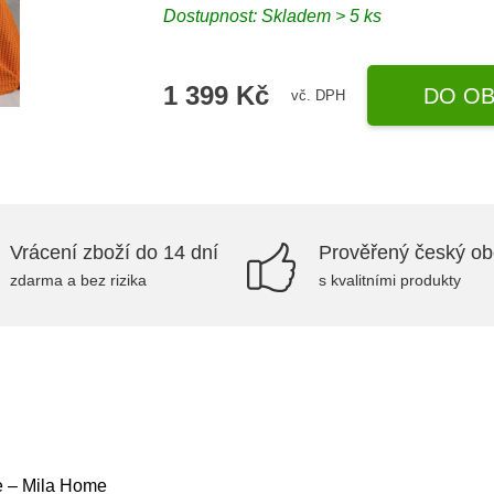
Dostupnost:
Skladem > 5 ks
1 399 Kč
DO OB
vč. DPH
Vrácení zboží do 14 dní
Prověřený český o
zdarma a bez rizika
s kvalitními produkty
e – Mila Home