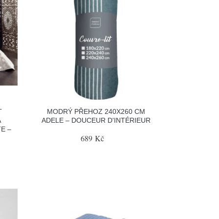
T
MODRÝ PŘEHOZ 240X260 CM
A
ADELE – DOUCEUR D'INTÉRIEUR
E –
689 Kč