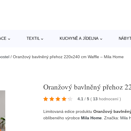
ACE
TEXTIL
KUCHYNĚ A JÍDELNA
NÁBY
postel
/
Oranžový bavlněný přehoz 220x240 cm Waffle – Mila Home
Oranžový bavlněný přehoz 2
4.1
/
5
(
13
hodnocení
)
Limitovaná edice produktu
Oranžový bavlněný
oblíbeného výrobce
Mila Home
. Značka:
Mila