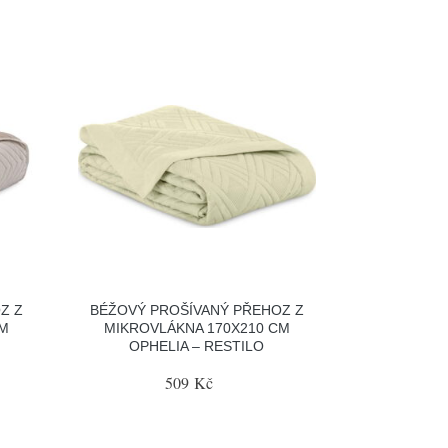
Z Z
BÉŽOVÝ PROŠÍVANÝ PŘEHOZ Z
CM
MIKROVLÁKNA 170X210 CM
OPHELIA – RESTILO
509 Kč