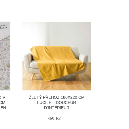
Z V
ŽLUTÝ PŘEHOZ 180X220 CM
 CM
LUCILE – DOUCEUR
NEN
D'INTÉRIEUR
369 Kč