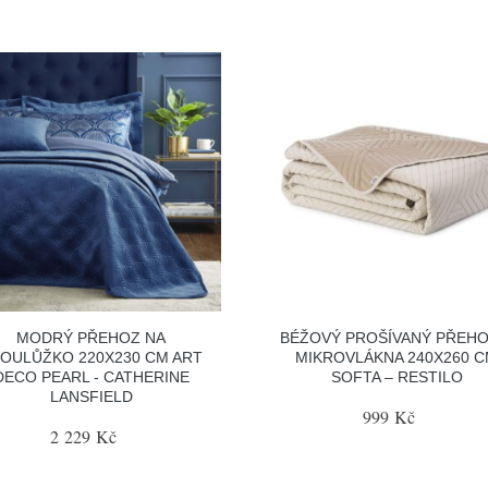
MODRÝ PŘEHOZ NA
BÉŽOVÝ PROŠÍVANÝ PŘEHO
OULŮŽKO 220X230 CM ART
MIKROVLÁKNA 240X260 
DECO PEARL - CATHERINE
SOFTA – RESTILO
LANSFIELD
999 Kč
2 229 Kč