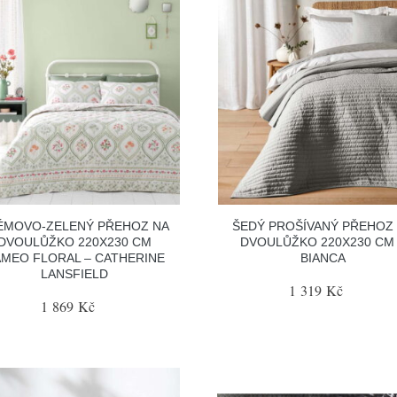
ÉMOVO-ZELENÝ PŘEHOZ NA
ŠEDÝ PROŠÍVANÝ PŘEHOZ
DVOULŮŽKO 220X230 CM
DVOULŮŽKO 220X230 CM
MEO FLORAL – CATHERINE
BIANCA
LANSFIELD
1 319 Kč
1 869 Kč