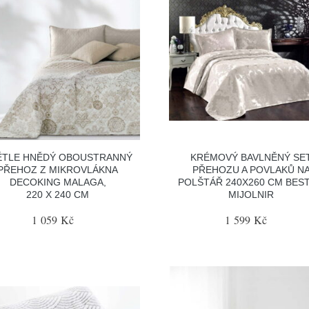
ĚTLE HNĚDÝ OBOUSTRANNÝ
KRÉMOVÝ BAVLNĚNÝ SE
PŘEHOZ Z MIKROVLÁKNA
PŘEHOZU A POVLAKŮ N
DECOKING MALAGA,
POLŠTÁŘ 240X260 CM BEST
220 X 240 CM
MIJOLNIR
1 059 Kč
1 599 Kč