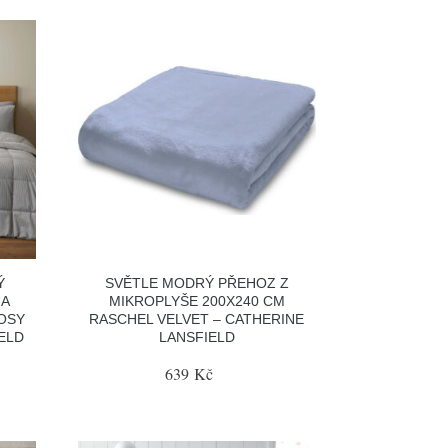
Ý
SVĚTLE MODRÝ PŘEHOZ Z
NA
MIKROPLYŠE 200X240 CM
OSY
RASCHEL VELVET – CATHERINE
ELD
LANSFIELD
639 Kč