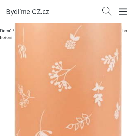
Bydlíme CZ.cz
Vyhledávání
Domů
/
Produkty
/
Dekorace
/
Oranžová svíčka Unipar Fleur, doba
hoření 87 h