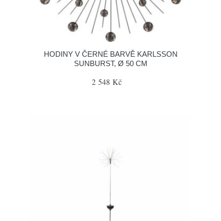
HODINY V ČERNÉ BARVĚ KARLSSON
SUNBURST, Ø 50 CM
2 548 Kč