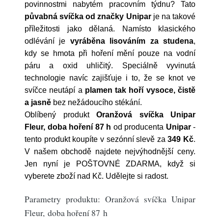
povinnostmi nabytém pracovním týdnu? Tato
půvabná svíčka od značky Unipar
je na takové
příležitosti jako dělaná. Namísto klasického
odlévání je
vyráběna lisováním za studena
,
kdy se hmota při hoření mění pouze na vodní
páru a oxid uhličitý. Speciálně vyvinutá
technologie navíc zajišťuje i to, že se knot ve
svíčce neutápí a
plamen tak hoří vysoce, čistě
a jasně
bez nežádoucího stékání.
Oblíbený produkt
Oranžová svíčka Unipar
Fleur, doba hoření 87 h
od producenta
Unipar
-
tento produkt koupíte v sezónní slevě za
349 Kč
.
V našem obchodě najdete nejvýhodnější ceny.
Jen nyní je POŠTOVNÉ ZDARMA, když si
vyberete zboží nad Kč. Udělejte si radost.
Parametry produktu: Oranžová svíčka Unipar
Fleur, doba hoření 87 h