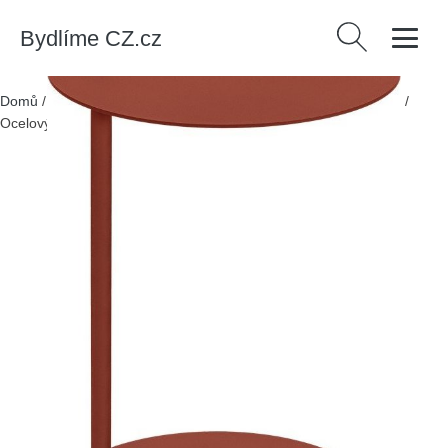
Bydlíme CZ.cz
Vyhledávání
Domů
/
Produkty
/
> Nábytek > Stoly a stolky > Odkládací stolky
/
Ocelový kulatý odkládací stolek 41x40 cm Ande – noo.ma