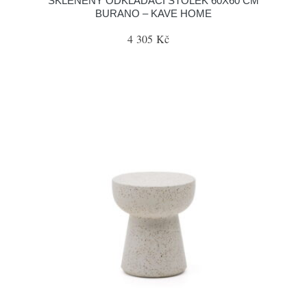
SKLENĚNÝ ODKLÁDACÍ STOLEK 60X60 CM
BURANO – KAVE HOME
4 305 Kč