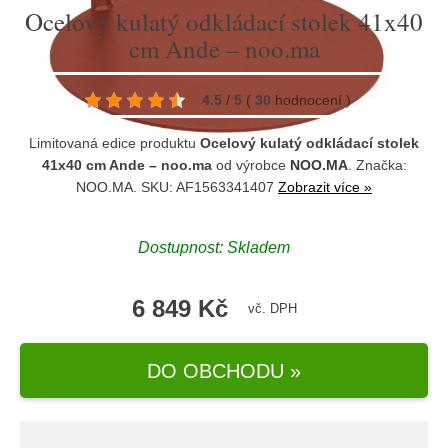
Ocelový kulatý odkládací stolek 41x40
cm Ande – noo.ma
4.5
/
5
(
30
hodnocení
)
Limitovaná edice produktu
Ocelový kulatý odkládací stolek
41x40 cm Ande – noo.ma
od výrobce
NOO.MA
. Značka:
NOO.MA
. SKU: AF1563341407
Zobrazit více »
Dostupnost:
Skladem
6 849 Kč
vč. DPH
DO OBCHODU »