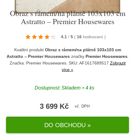
Obraz s rámem/na plátně 103x103 cm
Astratto – Premier Housewares
4.1
/
5
(
16
hodnocení
)
Kvalitní produkt
Obraz s rámem/na plátně 103x103 cm
Astratto – Premier Housewares
značky
Premier Housewares
.
Značka:
Premier Housewares
. SKU: AF1617689517
Zobrazit
více »
Dostupnost:
Skladem > 4 ks
3 699 Kč
vč. DPH
DO OBCHODU »