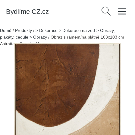
Bydlíme CZ.cz
Vyhledávání
Domů
/
Produkty
/
> Dekorace > Dekorace na zeď > Obrazy,
plakáty, cedule > Obrazy
/
Obraz s rámem/na plátně 103x103 cm
Astratto – Premier Housewares